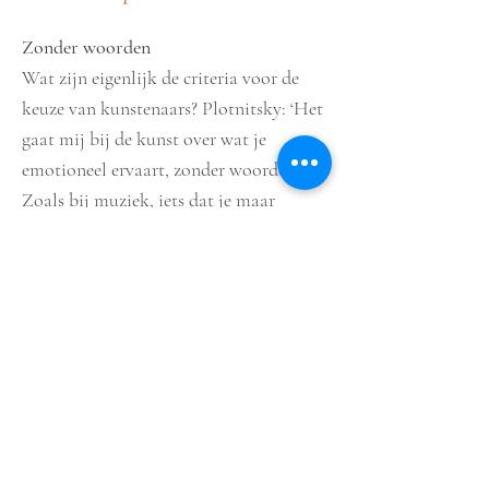
Zonder woorden
Wat zijn eigenlijk de criteria voor de
keuze van kunstenaars? Plotnitsky: ‘Het
gaat mij bij de kunst over wat je
emotioneel ervaart, zonder woorden.
Zoals bij muziek, iets dat je maar
moeilijk kunt uitleggen in woorden. Iets
dat je kunt ervaren in de paar seconden
dat je naar een kunstwerk kijkt, en
daarna nog een keer en nog een keer.
Daarna komt het denken. Ik ben mij
bezig gaan houden met kunst in de jaren
zeventig toen de conceptuele kunst in de
mode was. Daar ging het vaak over
woorden. Taal is mensenwerk. Bij mij