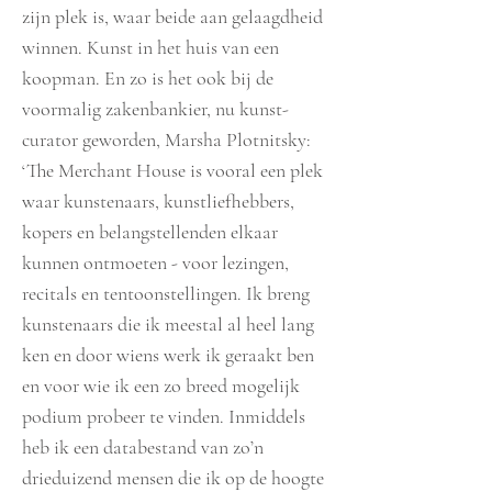
zijn plek is, waar beide aan gelaagdheid
winnen. Kunst in het huis van een
koopman. En zo is het ook bij de
voormalig zakenbankier, nu kunst-
curator geworden, Marsha Plotnitsky:
‘The Merchant House is vooral een plek
waar kunstenaars, kunstliefhebbers,
kopers en belangstellenden elkaar
kunnen ontmoeten - voor lezingen,
recitals en tentoonstellingen. Ik breng
kunstenaars die ik meestal al heel lang
ken en door wiens werk ik geraakt ben
en voor wie ik een zo breed mogelijk
podium probeer te vinden. Inmiddels
heb ik een databestand van zo’n
drieduizend mensen die ik op de hoogte