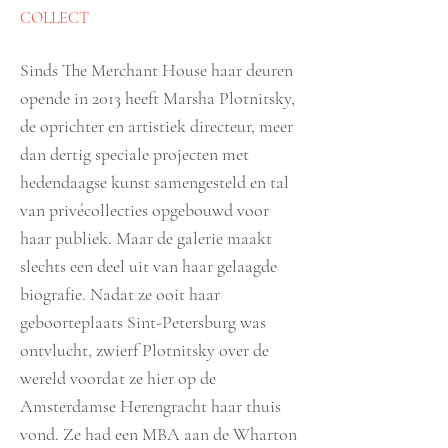
COLLECT
Sinds The Merchant House haar deuren
opende in 2013 heeft Marsha Plotnitsky,
de oprichter en artistiek directeur, meer
dan dertig speciale projecten met
hedendaagse kunst samengesteld en tal
van privécollecties opgebouwd voor
haar publiek. Maar de galerie maakt
slechts een deel uit van haar gelaagde
biografie. Nadat ze ooit haar
geboorteplaats Sint-Petersburg was
ontvlucht, zwierf Plotnitsky over de
wereld voordat ze hier op de
Amsterdamse Herengracht haar thuis
vond. Ze had een MBA aan de Wharton