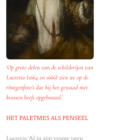
‘Op grote delen van de schilderijen van
Lucretia (1664 en 1666) zien we op de
röntgenfoto’s dat hij het gewaad met
krassen heeft opgebouwd.’
HET PALETMES ALS PENSEEL
Lucretia
‘Al in zijn vroege jaren