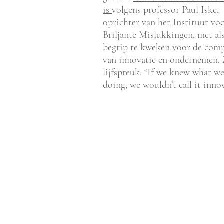
is
volgens professor Paul Iske,
oprichter van het Instituut vo
Briljante Mislukkingen, met al
begrip te kweken voor de comp
van innovatie en ondernemen. 
lijfspreuk: “If we knew what we
doing, we wouldn’t call it inno