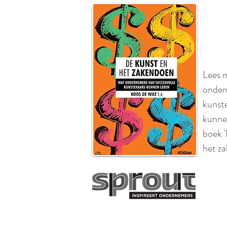
Lees 
onder
kunst
kunnen
boek 
het za