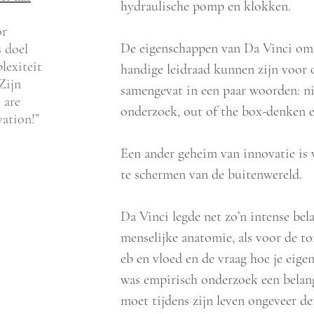
hydraulische pomp en klokken.
or
De eigenschappen van Da Vinci om 
s doel
lexiteit
handige leidraad kunnen zijn voor
Zijn
samengevat in een paar woorden: n
 are
onderzoek, out of the box-denken e
vation!”
Een ander geheim van innovatie is v
te schermen van de buitenwereld.
Da Vinci legde net zo’n intense bel
menselijke anatomie, als voor de t
eb en vloed en de vraag hoe je eige
was empirisch onderzoek een belang
moet tijdens zijn leven ongeveer de