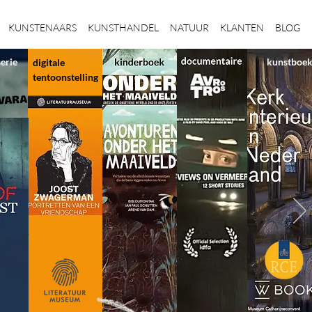
KUNSTENAARS
KUNSTHANDEL
NATUUR
KLANTEN
BLOG
serie
kunstboe
digitale
tentoonstelling