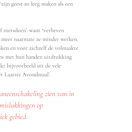
zijn geest zo leeg maken als een
f nietsdoen’: want “verheven
s meer naarmate ze minder werken,
ken en voor zichzelf de volmaakte
ens met hun handen uitdrukking
jkt bijvoorbeeld uit de vele
et Laatste Avondmaal’.
aaneenschakeling zien van in
 mislukkingen op
ek gebied.