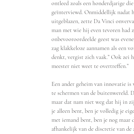
ontleed zoals een honderdjarige die
geïnterviewd. Onmiddellijk nadat hi
uitgeblazen, zette Da Vinci onverva
man met wie hij even tevoren had z
onbevooroordeelde geest was evene
zag klakkeloze aannamen als een vo
denkt, vergist zich vaak.” Ook zei hi
meester niet weet te overtreffen.”
Een ander geheim van innovatie is v
te schermen van de buitenwereld. D
maar dat nam niet weg dat hij in zij
je alleen bent, ben je volledig je ei
met iemand bent, ben je nog maar de
afhankelijk van de discretie van de 