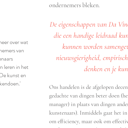
ondernemers bleken.
De eigenschappen van Da Vinc
die een handige leidraad ku
meer over wat
kunnen worden samengeva
nemers van
nieuwsgierigheid, empirisch
enaars
 leren in het
denken en je kun
'De kunst en
kendoen.'
Ons handelen is de afgelopen dece
gedachte van dingen beter doen (he
manager) in plaats van dingen ande
kunstenaars). Inmiddels gaat het i
om efficiency, maar ook om effectivi