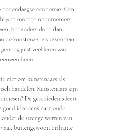
 de hedendaagse economie. Om
te blijven moeten ondernemers
uwen, het ánders doen dan
an de kunstenaar als zakenman
genoeg juist veel leren van
e eeuwen heen.
ntie niet om kunstenaars als
sch handelen. Kunstenaars zijn
ammesen? De geschiedenis leert
een goed idee eens naar oude
jd onder de strenge wetten van
vaak buitengewoon briljante