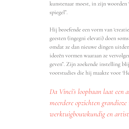
kunstenaar moest, in zijn woorden “
spiegel”.
Hij beoefende een vorm van ‘creatie
geesten (ingegni elevati) doen som
omdat ze dan nieuwe dingen uitden
ideeën vormen waaraan ze vervolg
geven”. Zijn zoekende instelling bli
voorstudies die hij maakte voor ‘H
Da Vinci’s loopbaan laat een 
meerdere opzichten grandioze
werktuigbouwkundig en artisti