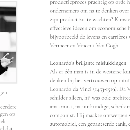
productieproces prachtig op orde 
ondernemers om na te denken over 
zijn product zit te wachten? Kunst
effectieve ideeën om economische 
bijvoorbeeld de levens en carrières
Vermeer en Vincent Van Gogh.
Leonardo’s briljante mislukkingen
Als er één man is in de westerse k
denken bij het vertrouwen op intuït
Leonardo da Vinci (1453-1519). Da 
gen
schilder alleen, hij was ook: architec
anatomist, natuurkundige, scheikun
meerdere
ngen op
componist. Hij maakte ontwerpen v
iek
automobiel, een gepantserde tank, 
el dat