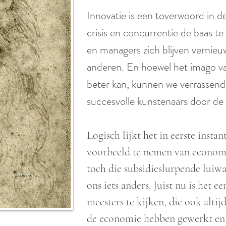
Innovatie is een toverwoord in
crisis en concurrentie de baas 
en managers zich blijven vernie
anderen. En hoewel het imago v
beter kan, kunnen we verrassend 
succesvolle kunstenaars door d
Logisch lijkt het in eerste insta
voorbeeld te nemen van economi
toch die subsidieslurpende luiw
ons iets anders. Juist nu is het 
meesters te kijken, die ook alti
de economie hebben gewerkt en 