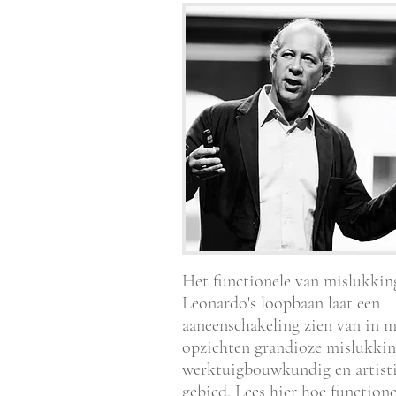
Het functionele van mislukkin
Leonardo's loopbaan laat een
aaneenschakeling zien van in 
opzichten grandioze mislukki
werktuigbouwkundig en artist
gebied.
Lees hier hoe functione