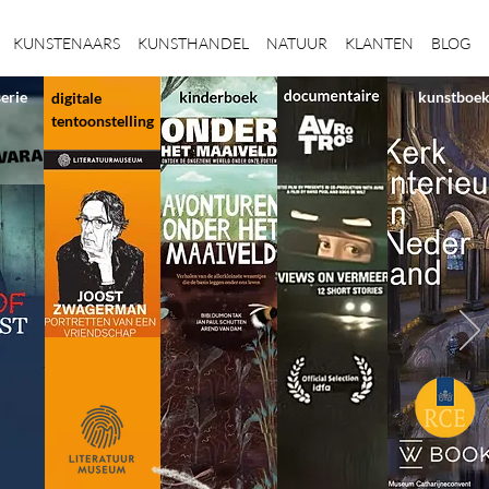
KUNSTENAARS
KUNSTHANDEL
NATUUR
KLANTEN
BLOG
serie
kunstboe
digitale
tentoonstelling