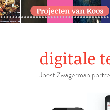
Projecten van Koos
d
igitale 
Joost Zwagerman portre