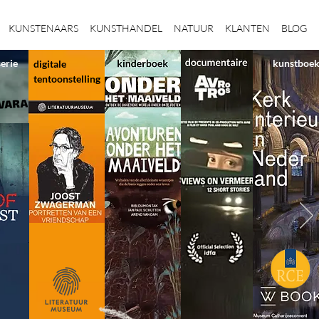
KUNSTENAARS
KUNSTHANDEL
NATUUR
KLANTEN
BLOG
serie
kunstboe
digitale
tentoonstelling