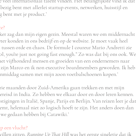
eel internationaal talent vinden. Het belangrijkste vind ik dat
, bezig bent met allerlei startup events, netwerken, huisstijl en
g bent met je product.’
ce?
vaker zag dan mijn eigen gezin. Meestal waren we om middernacht
ter konden in ons bedrijf en op de website. Je moet vaak heel
ens tussen orde en chaos. De formule I coureur Mario Andretti zie
ol, you're just not going fast enough.” Zo was dat bij ons ook. We
met vijfhonderd mensen en groeiden van een ondernemers naar
zijn Marco en ik non executive boardmembers geworden. Ik heb
ls vanmiddag samen met mijn zoon voetbalschoenen kopen.’
e drie maanden door Zuid-Amerika gaan trekken en met mijn
ereisd in India. Zo hebben we elkaar door en door leren kennen.
igingen in Italië, Spanje, Parijs en Berlijn. Van reizen leer je da
eemt, helemaal niet zo logisch hoeft te zijn. Het anders doen dan
t we gedaan hebben bij Catawiki.’
op een vlucht?
illen zitten.
Running Up That Hill
was het eerste singletje dat ik