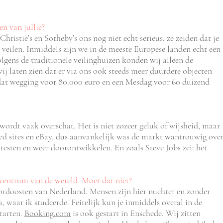
en van jullie?
hristie’s en Sotheby’s ons nog niet echt serieus, ze zeiden dat je
veilen. Inmiddels zijn we in de meeste Europese landen echt een
olgens de traditionele veilinghuizen konden wij alleen de
j laten zien dat er via ons ook steeds meer duurdere objecten
 dat wegging voor 80.000 euro en een Mesdag voor 60 duizend
?
 wordt vaak overschat. Het is niet zozeer geluk of wijsheid, maar
fied sites en eBay, dus aanvankelijk was de markt wantrouwig ove
 testen en weer doorontwikkelen. En zoals Steve Jobs zei: het
 centrum van de wereld. Moet dat niet?
oordoosten van Nederland. Mensen zijn hier nuchter en zonder
, waar ik studeerde. Feitelijk kun je inmiddels overal in de
starten.
Booking.com
is ook gestart in Enschede. Wij zitten