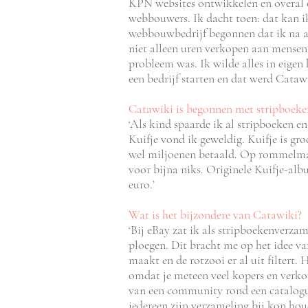
KPN websites ontwikkelen en overal 
webbouwers. Ik dacht toen: dat kan ik
webbouwbedrijf begonnen dat ik na ach
niet alleen uren verkopen aan mensen
probleem was. Ik wilde alles in eigen
een bedrijf starten en dat werd Catawi
Catawiki is begonnen met stripboeke
‘Als kind spaarde ik al stripboeken 
Kuifje vond ik geweldig. Kuifje is gr
wel miljoenen betaald. Op rommelmar
voor bijna niks. Originele Kuifje-al
euro.’
Wat is het bijzondere van Catawiki?
‘Bij eBay zat ik als stripboekenverzam
ploegen. Dit bracht me op het idee van
maakt en de rotzooi er al uit filtert. H
omdat je meteen veel kopers en verko
van een community rond een catalogu
iedereen zijn verzameling bij kon ho