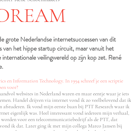
 DREAM
n de grote Nederlandse internetsuccessen van dit
 van het hippe startup circuit, maar vanuit het
nternationale veilingwereld op zijn kop zet. René
e.
ics en Information Technology. In
1994 schreef je een scriptie
toen voor?
handvol websites in Nederland waren en maar eentje waar je iets
oemen. Handel drijven via internet vond ik zo veelbelovend dat i
n afstuderen. Ik vond mijn eerste baan bij PTT Research waar ik
ernet eigenlijk was. Heel interessant vond iedereen mijn verhaal,
g worden voor een telecommunicatiebedrijf als de PTT, dat
vond ik dat. Later ging ik met mijn collega Marco Jansen bij