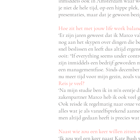
inmiddels ook in Amsterdam waar we v
je niet de hele tijd, op een hippe plek
presentaties, maar dat je gewoon bezi
Hoe zit het met jouw life work balan
‘Er zijn jaren geweest dat ik Marco 
nog aan het skypen over dingen die be
snel beslissen en leeft dus altijd erg
ooit: “If everything seems under contr
zijn inmiddels een bedrijf geworden 
een managementfase. Sinds december 
nu meer tijd voor mijn gezin, zoa
Reis je veel?
‘Na mijn studie ben ik in m’n eentj
zakenpartner Marco heb ik ook veel g
Ook reisde ik regelmatig naar onze vest
alles wat je als vanzelfsprekend aann
men altijd gedaan heeft is precies wa
Naast wie zou een keer willen zitten 
‘Ik zou wel een keer naast Kate Bush w