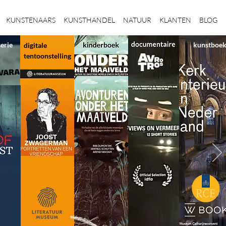
KUNSTENAARS
KUNSTHANDEL
NATUUR
KLANTEN
BLOG
serie
kunstboe
digitale
tentoonstelling