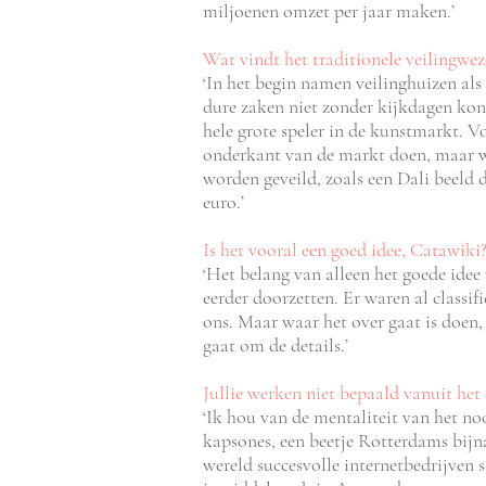
miljoenen omzet per jaar maken.’
Wat vindt het traditionele veilingwez
‘In het begin namen veilinghuizen als C
dure zaken niet zonder kijkdagen kon 
hele grote speler in de kunstmarkt. V
onderkant van de markt doen, maar wi
worden geveild, zoals een Dali beeld
euro.’
Is het vooral een goed idee, Catawiki
‘Het belang van alleen het goede idee
eerder doorzetten. Er waren al classi
ons. Maar waar het over gaat is doen,
gaat om de details.’
Jullie werken niet bepaald vanuit het
‘Ik hou van de mentaliteit van het n
kapsones, een beetje Rotterdams bijna
wereld succesvolle internetbedrijven 