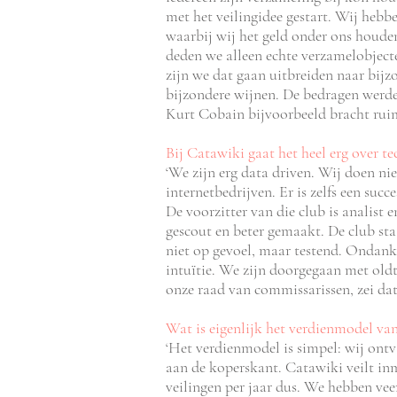
met het veilingidee gestart. Wij hebb
waarbij wij het geld onder ons houden 
deden we alleen echte verzamelobjecte
zijn we dat gaan uitbreiden naar bijzo
bijzondere wijnen. De bedragen werde
Kurt Cobain bijvoorbeeld bracht ruim
Bij Catawiki gaat het heel erg over te
‘We zijn erg data driven. Wij doen nie
internetbedrijven. Er is zelfs een su
De voorzitter van die club is analist e
gescout en beter gemaakt. De club sta
niet op gevoel, maar testend. Ondanks
intuïtie. We zijn doorgegaan met oldt
onze raad van commissarissen, zei da
Wat is eigenlijk het verdienmodel va
‘Het verdienmodel is simpel: wij ont
aan de koperskant. Catawiki veilt inm
veilingen per jaar dus. We hebben ve