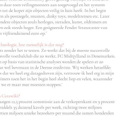
en daar toen veilingmeesters aan toegevoegd en het systeem
tot de koper zijn objecten veilig in huis heeft. In het begin
n als postzegels, munten, dinky toys, modeltreinen etc. Later
ndere objecten zoals horloges, sieraden, kunst, oldtimers en
n ook steeds hoger. Een gesigneerde Fender Stratocaster van
 vijftienduizend euro op.’
chnologie, hoe menselijk is dat nog?
ts zonder het te testen. Zo werkt dat bij de meeste succesvolle
ccesvolle voetbalclub die zo werkt, FC Midtjylland in Denemarken.
n op basis van statistische analyses worden de spelers er zo
at wel bovenaan in de Deense eredivisie. Wij werken hetzelfde:
 dat we heel erg datagedreven zijn, vertrouw ik heel erg in mijn
imers toen het in het begin heel slecht liep en velen, waaronder
t we er maar mee moesten stoppen.’
n Catawiki?
vangen 12,5 procent commissie aan de verkoperskant en 9 procent
iddels 35 duizend kavels per week, richting twee miljoen
ertien miljoen unieke bezoekers per maand die samen honderden