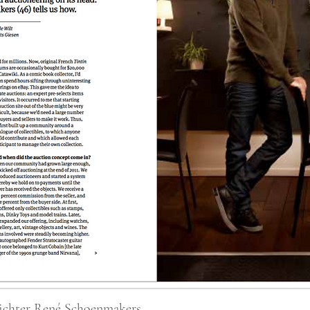
richter René Schoenma
kers