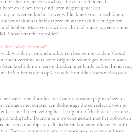
om ons heen zagen we cowboys die zich aanboden als
 beter en ik ben toen eind jaren negentig met een
t jaar weer verkocht. Liever wilde ik iets voor mezelf doen,
 die het vaak maar half snapten en waar vaak het budget een
 hand hebben. Marco en ik wilden altijd al graag nog eens samen
ki. Vanaf scratch, op zolder.’
n. Wat heb je daarmee?
en vaak was ik op rommelmarkten en beurzen te vinden. Vooral
oot onder verzamelaars, voor originele tekeningen worden soms
kten kocht ik mijn eerste drukken met harde kaft en linnen rug
bums in het Frans doen op Catawiki inmiddels soms wel 20.000
elaar vaak uren door heel veel oninteressante pagina’s heen te
 veilingen met curatie: een deskundige die een selectie voor je
et leek me dat een veiling heel lastig out of the blue te starten is
pers nodig hebt. Daarom zijn we eerst gestart met het opbouwen
s met verzamelobjecten, die iedereen kon aanvullen en waarin
uden. Toen de community groot genoeg was, zijn we eind 2011