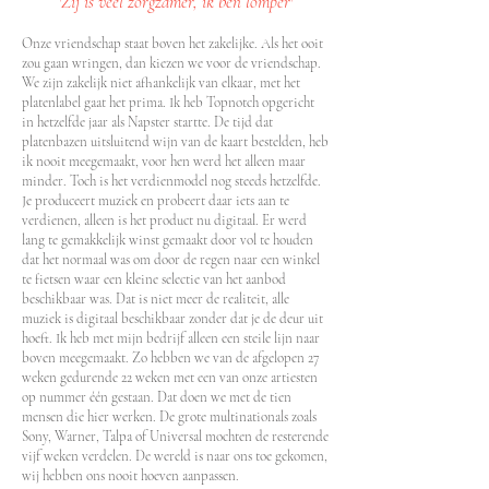
'Zij is veel zorgzamer, ik ben lomper'
Onze vriendschap staat boven het zakelijke. Als het ooit
zou gaan wringen, dan kiezen we voor de vriendschap.
We zijn zakelijk niet afhankelijk van elkaar, met het
platenlabel gaat het prima. Ik heb Topnotch opgericht
in hetzelfde jaar als Napster startte. De tijd dat
platenbazen uitsluitend wijn van de kaart bestelden, heb
ik nooit meegemaakt, voor hen werd het alleen maar
minder. Toch is het verdienmodel nog steeds hetzelfde.
Je produceert muziek en probeert daar iets aan te
verdienen, alleen is het product nu digitaal. Er werd
lang te gemakkelijk winst gemaakt door vol te houden
dat het normaal was om door de regen naar een winkel
te fietsen waar een kleine selectie van het aanbod
beschikbaar was. Dat is niet meer de realiteit, alle
muziek is digitaal beschikbaar zonder dat je de deur uit
hoeft. Ik heb met mijn bedrijf alleen een steile lijn naar
boven meegemaakt. Zo hebben we van de afgelopen 27
weken gedurende 22 weken met een van onze artiesten
op nummer één gestaan. Dat doen we met de tien
mensen die hier werken. De grote multinationals zoals
Sony, Warner, Talpa of Universal mochten de resterende
vijf weken verdelen. De wereld is naar ons toe gekomen,
wij hebben ons nooit hoeven aanpassen.