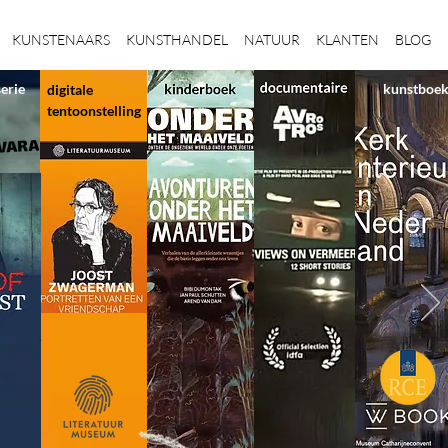
KUNSTENAARS
KUNSTHANDEL
NATUUR
KLANTEN
BLOG
serie
kunstboe
digitale
tentoonstelling