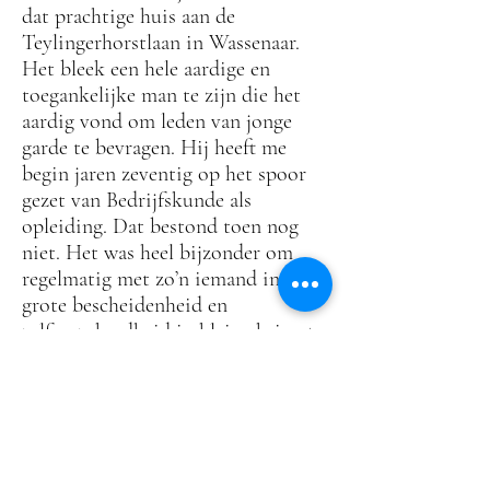
dat prachtige huis aan de
Teylingerhorstlaan in Wassenaar.
Het bleek een hele aardige en
toegankelijke man te zijn die het
aardig vond om leden van jonge
garde te bevragen. Hij heeft me
begin jaren zeventig op het spoor
gezet van Bedrijfskunde als
opleiding. Dat bestond toen nog
niet. Het was heel bijzonder om
regelmatig met zo’n iemand in
grote bescheidenheid en
zelfverzekerdheid in kleine kring te
spreken. Vóór hem kende ik het
bedrijfsleven helemaal niet.
Wagner heeft mij het
perspectief van de noodzaak