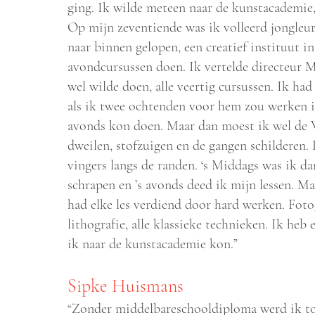
ging. Ik wilde meteen naar de kunstacademie, 
Op mijn zeventiende was ik volleerd jongleur
naar binnen gelopen, een creatief instituut
avondcursussen doen. Ik vertelde directeur M
wel wilde doen, alle veertig cursussen. Ik had
als ik twee ochtenden voor hem zou werken ik
avonds kon doen. Maar dan moest ik wel de
dweilen, stofzuigen en de gangen schilderen. H
vingers langs de randen. ‘s Middags was ik da
schrapen en ’s avonds deed ik mijn lessen. Ma
had elke les verdiend door hard werken. Fotog
lithografie, alle klassieke technieken. Ik heb e
ik naar de kunstacademie kon.”
Sipke Huismans
“Zonder middelbareschooldiploma werd ik toc