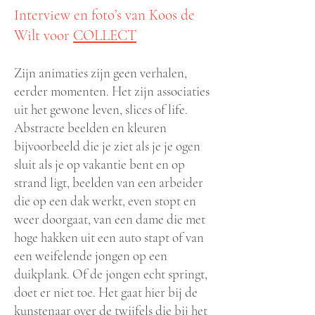
Interview en
foto’s van Koos de
Wilt voor
COLLECT
Zijn animaties zijn geen verhalen,
eerder momenten. Het zijn associa
tie
s
uit het gewone leven, slices of life.
Abstracte beelden en kleuren
bijvoorbeeld die je ziet als je je ogen
sluit als je op vakantie bent en op
strand ligt, beelden van een arbeider
die op een dak werkt, even stopt en
weer doorgaat, van een dame die met
hoge hakken uit een auto stapt of van
een weifelende jongen op een
duikplank. Of de jongen echt springt,
doet er niet toe. Het gaat hier bij de
kunstenaar over de twijfels die bij het