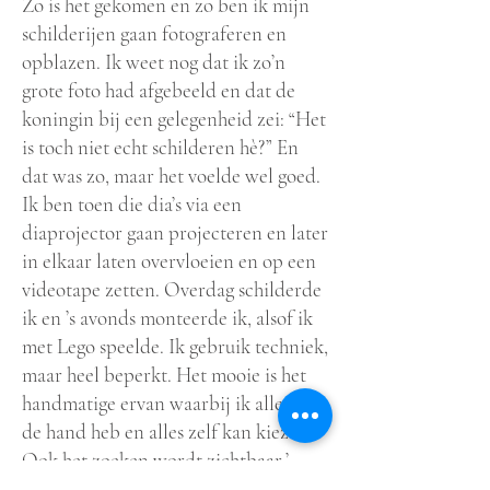
Zo is het gekomen en zo ben ik mijn
schilderijen gaan fotograferen en
opblazen. Ik weet nog dat ik zo’n
grote foto had afgebeeld en dat de
koningin bij een gelegenheid zei: “Het
is toch niet echt schilderen hè?” En
dat was zo, maar het voelde wel goed.
Ik ben toen die dia’s via een
diaprojector gaan projecteren en later
in elkaar laten overvloeien en op een
videotape zetten. Overdag schilderde
ik en ’s avonds monteerde ik, alsof ik
met Lego speelde. Ik gebruik techniek,
maar heel beperkt. Het mooie is het
handmatige ervan waarbij ik alles in
de hand heb en alles zelf kan kiezen.
Ook het zoeken wordt zichtbaar.’