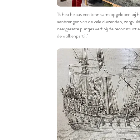
'
Ik heb helaas een tennisarm opgelopen bij h
aanbrengen van de vele duizenden, zorgvuld
neergezette puntjes verf bij de reconstructi
de wolkenpartij.’