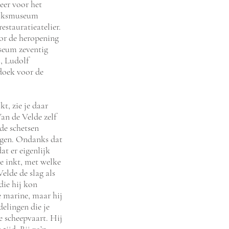
eer voor het
jksmuseum
estauratieatelier.
oor de heropening
seum zeventig
, Ludolf
doek voor de
kt, zie je daar
Van de Velde zelf
de schetsen
hagen. Ondanks dat
at er eigenlijk
ke inkt, met welke
elde de slag als
die hij kon
e marine, maar hij
delingen die je
e scheepvaart. Hij