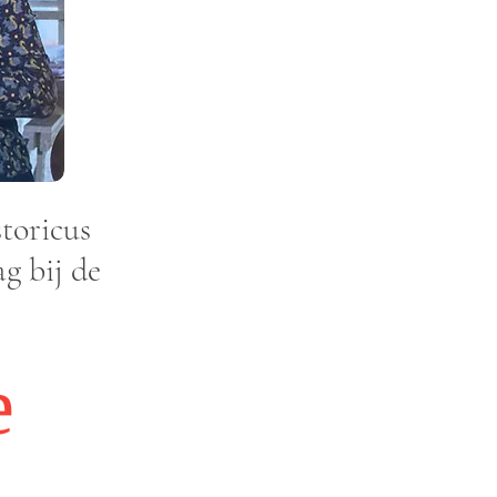
storicus
ag bij de
e