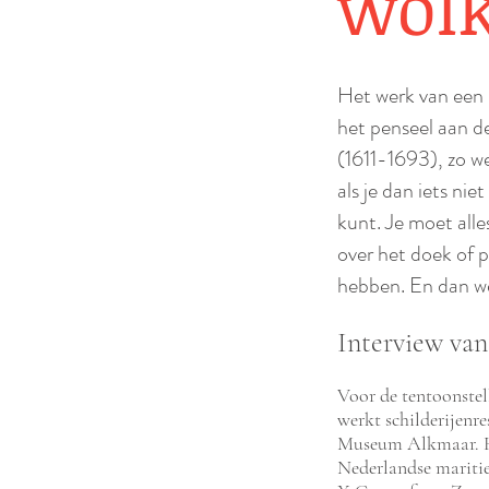
wol
Het werk van een s
het penseel aan d
(1611-1693), zo we
als je dan iets ni
kunt. Je moet alle
over het doek of p
hebben. En dan we
Interview van
Voor de tentoonste
werkt schilderijenre
Museum Alkmaar. Het
Nederlandse mariti