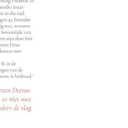
ning Frederik III
smalle, maar
 in die tijd.
egen 45 Zweedse
tig was, wonnen
e bovenzijde van
een zijn deze hier
oren Friso
lkmaar met
 ik in de
ingen van de
ren, is leidraad.’
zeven Deense
 er niet mee
ers de slag.