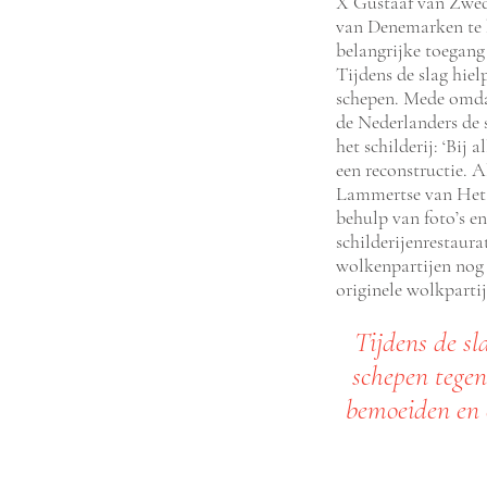
X Gustaaf van Zwede
van Denemarken te h
belangrijke toegang 
Tijdens de slag hie
schepen. Mede omda
de Nederlanders de 
het schilderij: ‘Bij 
een reconstructie. 
Lammertse van Het 
behulp van foto’s en
schilderijenrestaura
wolkenpartijen nog 
originele wolkpartij
Tijdens de sl
schepen tegen
bemoeiden en 