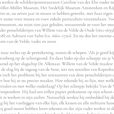
 werkte de schilderijenrestaurator Caroline van der Elst onder m
röller-Müller Museum, Het Stedelijk Museum Amsterdam e
n Ri
tte ze, na zeven jaar in musea te hebben gewerkt, met haar eigen r
et name voor musea en voor enkele particuliere verzamelaars. V
museum, nu ruim tien jaar geleden, restaureerde ze voor het mu
nder penschilderijen van Willem van de Velde de Oude (1611-1693)
8) en Adriaen van Salm (ca. 1660–1720). En nu dus het enorme 
lem van de Velde, vader en zoon.
 naar rechts op de pentekening, tussen de schepen. ‘Als je goed kij
Kronborg op de achtergrond. En daar links op dat scheepje zie je 
jkend op het slagschip De Alkmaar. Willem van de Velde maakte 
ar de slag bij de ingang van de Sont, iets ten noorden van Kopen
s toch het probleem bij het restaureren van deze penschilderijen d
r hoe hij ze nu precies maakte. Hoe tekende hij zo fijn, met wel
erialen en met welke onderlaag? Op het scheepje bekijkt Van de V
rrespondent. Hij had een rollen papier perkament op zijn schoot 
it te werken in zijn atelier. Natuurlijk werkte hij embedded bij d
ig bij het vastleggen van elke lijn, elk kanon en alle militaire han
hij goed moest hebben leren tekenen en dat zijn vader werkte in d