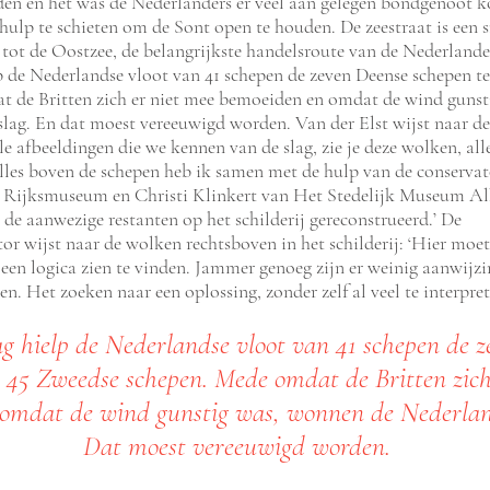
n en het was de Nederlanders er veel aan gelegen bondgenoot ko
ulp te schieten om de Sont open te houden. De zeestraat is een 
tot de Oostzee, de belangrijkste handelsroute van de Nederlanders
lp de Nederlandse vloot van 41 schepen de zeven Deense schepen t
t de Britten zich er niet mee bemoeiden en omdat de wind guns
slag. En dat moest vereeuwigd worden. Van der Elst wijst naar d
alle afbeeldingen die we kennen van de slag, zie je deze wolken, all
Alles boven de schepen heb ik samen met de hulp van de conservat
Rijksmuseum en Christi Klinkert van Het Stedelijk Museum A
 de aanwezige restanten op het schilderij gereconstrueerd.’ De
tor wijst naar de wolken rechtsboven in het schilderij: ‘Hier moet
een logica zien te vinden. Jammer genoeg zijn er weinig aanwijz
en. Het zoeken naar een oplossing, zonder zelf al veel te interprete
ag hielp de Nederlandse vloot van 41 schepen de 
 45 Zweedse schepen. Mede omdat de Britten zich
omdat de wind gunstig was, wonnen de Nederland
Dat moest vereeuwigd worden.