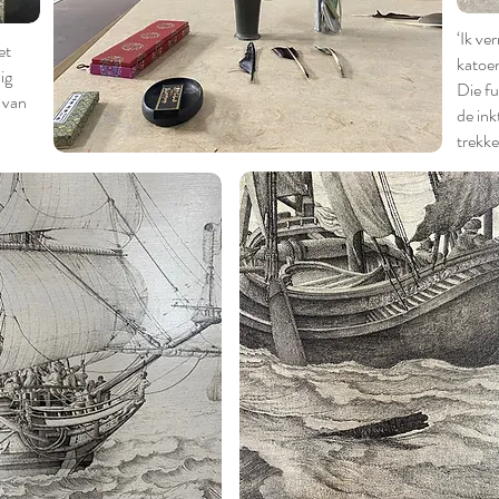
‘Ik ve
et
katoen
ig
Die fu
e van
de ink
trekke