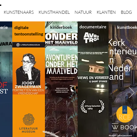
KUNSTENAARS
KUNSTHANDEL
NATUUR
KLANTEN
BLOG
serie
kunstboe
digitale
tentoonstelling