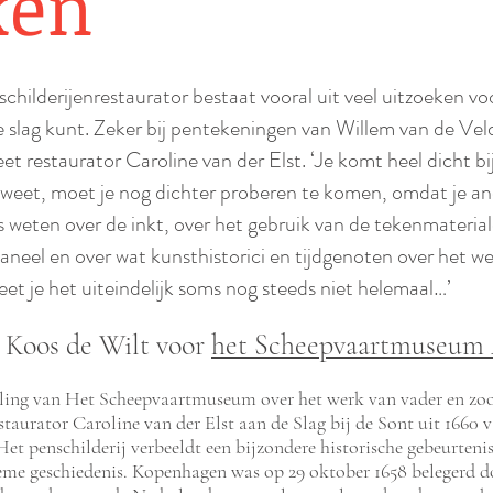
ken
childerijenrestaurator bestaat vooral uit veel uitzoeken voo
e slag kunt. Zeker bij pentekeningen van Willem van de Ve
et restaurator Caroline van der Elst. ‘Je komt heel dicht bij
et weet, moet je nog dichter proberen te komen, omdat je an
s weten over de inkt, over het gebruik van de tekenmaterial
aneel en over wat kunsthistorici en tijdgenoten over het w
et je het uiteindelijk soms nog steeds niet helemaal…’
 Koos de Wilt voor
het Scheepvaartmuseum
lling van Het Scheepvaartmuseum over het werk van vader en zo
staurator Caroline van der Elst aan de Slag bij de Sont uit 1660 
 penschilderij verbeeldt een bijzondere historische gebeurtenis
eme geschiedenis. Kopenhagen was op 29 oktober 1658 belegerd d