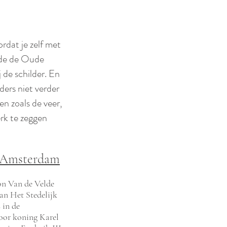
rdat je zelf met
lde de Oude
 de schilder. En
ders niet verder
en zoals de veer,
erk te zeggen
 Amsterdam
on Van de Velde
van Het Stedelijk
 in de
oor koning Karel