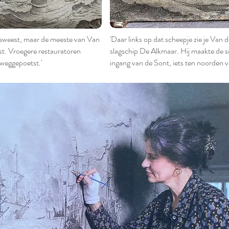
geweest, maar de meeste van Van
'Daar links op dat scheepje zie je Van d
tst. Vroegere restauratoren
slagschip De Alkmaar. Hij maakte de sch
n weggepoetst.'
ingang van de Sont, iets ten noorden