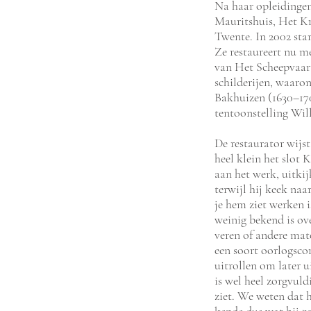
Na haar opleidingen
Mauritshuis, Het K
Twente. In 2002 star
Ze restaureert nu m
van Het Scheepvaart
schilderijen, waaro
Bakhuizen (1630–170
tentoonstelling Wil
De restaurator wijst
heel klein het slot 
aan het werk, uitki
terwijl hij keek na
je hem ziet werken i
weinig bekend is ove
veren of andere mat
een soort oorlogsco
uitrollen om later u
is wel heel zorgvuld
ziet. We weten dat 