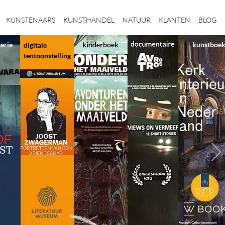
KUNSTENAARS
KUNSTHANDEL
NATUUR
KLANTEN
BLOG
serie
kunstboe
digitale
tentoonstelling