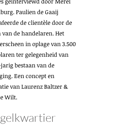
es
geïnterviewd
door Merel
lburg.
Paulien de Gaaij
afeerde de
clientèle
door de
 van de handelaren
. Het
erscheen in oplage van 3.500
aren ter gelegenheid van
-jarig bestaan van de
ging. Een concept en
atie van Laurenz Baltzer &
e Wilt.
gelkwartier