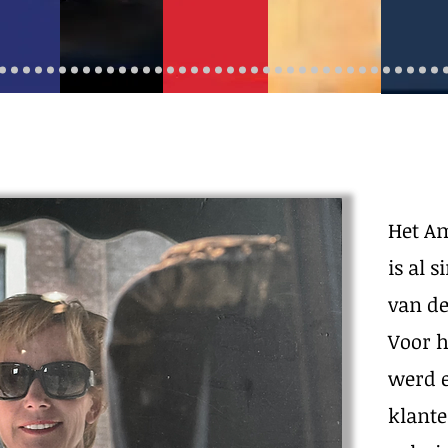
Het A
is al 
van d
Voor 
werd e
klante