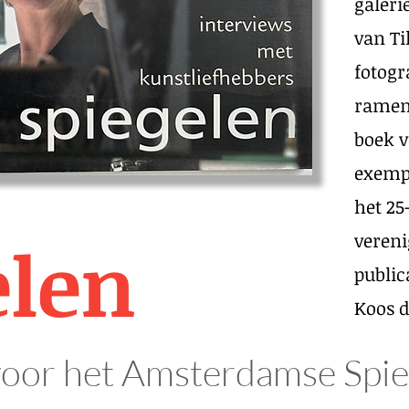
galeri
van Ti
fotogr
ramen
boek v
exempl
het 25
vereni
elen
public
Koos d
oor het Amsterdamse Spie