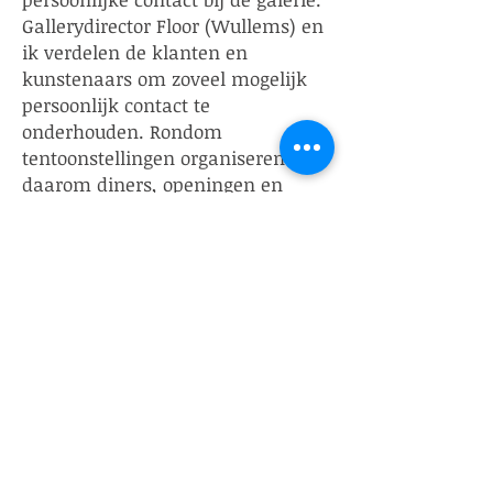
Gallerydirector Floor (Wullems) en
ik verdelen de klanten en
kunstenaars om zoveel mogelijk
persoonlijk contact te
onderhouden. Rondom
tentoonstellingen organiseren we
daarom diners, openingen en
masterclasses. We willen zorgen
dat mensen echt contact maken
met het werk. Je ziet dat ook de
toevallige ontmoeting weer
terugkomt van voor de coronatijd.
Ik merk dat met name jonge
mensen meer dan een paar jaar
geleden geïnteresseerd zijn in
kunst. We hebben net een leuke
nieuwe collega aangenomen uit
China die had gewerkt bij een