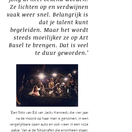
Ze lichten op en verdwijnen
vaak weer snel. Belangrijk is
dat je talent kunt
begeleiden. Maar het wordt
steeds moeilijker ze op Art
Basel te brengen. Dat is veel
te duur geworden.
’
‘Een foto van Ed van Jacky Kennedy die vier jaar
na de moord op haar man is genomen, in een
vergelijkbare open auto en ook weer in een roze
pakje. Van al de fotografen die eromheen staan,