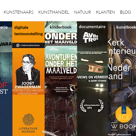
KUNSTENAARS
KUNSTHANDEL
NATUUR
KLANTEN
BLOG
serie
kunstboe
digitale
tentoonstelling