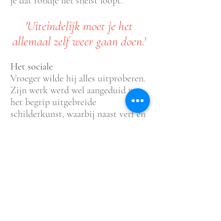
je dat rondje het snelst loopt.’
'Uiteindelijk moet je het
allemaal zelf weer gaan doen.'
Het sociale
Vroeger wilde hij alles uitproberen.
Zijn werk werd wel aangeduid met
het begrip uitgebreide
schilderkunst, waarbij naast verf en
doek gebruikgemaakt wordt van
uiteenlopende middelen zoals
druktechnieken, digitale media, uv-
inkten of fotokopieresult
aten.
Delaere: ‘Tegenwoordig heb ik dat
niet meer zo nodig. Ik weet
inmiddels waar mijn interesses
liggen. In mijn eigen werk
concentreer ik mij op schilderijen