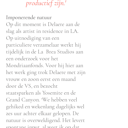
productief zijn.'
Imponerende natuur
Op dit moment is Delaere aan de
slag als artist in residence in LA.
Op uitnodiging van een
particuliere verzamelaar werkt hij
tijdelijk in de La Brea Studios aan
een onderzoek voor het
Mondriaanfonds. Voor hij hier aan
het werk ging trok Delaere met zijn
vrouw en zoon eerst een maand
door de VS, en bezocht
staatsparken als Yosemite en de
Grand Canyon. ‘We hebben veel
gehiked en wekenlang dagelijks wel
zes uur achter elkaar gelopen. De
natu
ur is overweldigend. Het levert
spontane input, al weet ik op dat