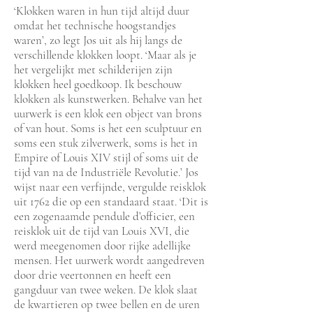
‘Klokken waren in hun tijd altijd duur
omdat het technische hoogstandjes
waren’, zo legt Jos uit als hij langs de
verschillende klokken loopt. ‘Maar als je
het vergelijkt met schilderijen zijn
klokken heel goedkoop. Ik beschouw
klokken als kunstwerken. Behalve van het
uurwerk is een klok een object van brons
of van hout. Soms is het een sculptuur en
soms een stuk zilverwerk, soms is het in
Empire of Louis XIV stijl of soms uit de
tijd van na de Industriële Revolutie.’ Jos
wijst naar een verfijnde, vergulde reisklok
uit 1762 die op een standaard staat. ‘Dit is
een zogenaamde pendule d’officier, een
reisklok uit de tijd van Louis XVI, die
werd meegenomen door rijke adellijke
mensen. Het uurwerk wordt aangedreven
door drie veertonnen en heeft een
gangduur van twee weken. De klok slaat
de kwartieren op twee bellen en de uren