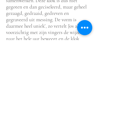
samenwerken. Deze klok is dus niet
gegoten en dan geciseleerd, maar geheel
gezaagd, gedraaid, gedreven en
gegraveerd uit messing. De vorm is
daarmee heel uniek’, zo vertelt Jos als hij
voorzichtig met zijn vingers de wijzers
naar het hele uur beweegt en de klok
begint te bellen. ‘Jean LeFebvre, die ook
klokkenmaker was van de Franse koning,
heeft een paar van dit soort klokken
gemaakt waarvan deze de grootste is’.
Aan de voor- en achterkant heeft hij het
uurwerk gesigneerd, zo wijst Jos aan. ‘Bij
schilderijen weet je vaak wie de vorige
eigenaren waren. Bij klokken weten we
dat meestal niet. Bij deze wel. Deze is
ongeveer tweehonderd jaar lang in bezit
geweest van de familie Provôt. Ik heb een
oude foto van rond 1910 waar je mevrouw
Provôt-Homberg ziet zitten in haar
Château de Maffliers, een kasteel net