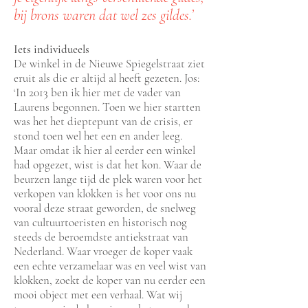
bij brons waren dat wel zes gildes.’
Iets individueels
De winkel in de Nieuwe Spiegelstraat ziet
eruit als die er altijd al heeft gezeten. Jos:
‘In 2013 ben ik hier met de vader van
Laurens begonnen. Toen we hier startten
was het het dieptepunt van de crisis, er
stond toen wel het een en ander leeg.
Maar omdat ik hier al eerder een winkel
had opgezet, wist is dat het kon. Waar de
beurzen lange tijd de plek waren voor het
verkopen van klokken is het voor ons nu
vooral deze straat geworden, de snelweg
van cultuurtoeristen en historisch nog
steeds de beroemdste antiekstraat van
Nederland. Waar vroeger de koper vaak
een echte verzamelaar was en veel wist van
klokken, zoekt de koper van nu eerder een
mooi object met een verhaal. Wat wij