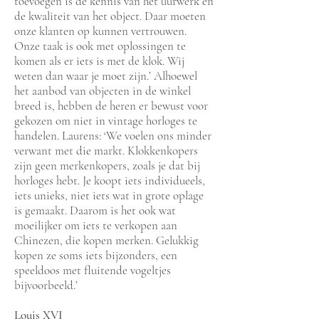
toevoegen is de kennis van het uurwerk en
de kwaliteit van het object. Daar moeten
onze klanten op kunnen vertrouwen.
Onze taak is ook met oplossingen te
komen als er iets is met de klok. Wij
weten dan waar je moet zijn.’ Alhoewel
het aanbod van objecten in de winkel
breed is, hebben de heren er bewust voor
gekozen om niet in vintage horloges te
handelen. Laurens: ‘We voelen ons minder
verwant met die markt. Klokkenkopers
zijn geen merkenkopers, zoals je dat bij
horloges hebt. Je koopt iets individueels,
iets unieks, niet iets wat in grote oplage
is gemaakt. Daarom is het ook wat
moeilijker om iets te verkopen aan
Chinezen, die kopen merken. Gelukkig
kopen ze soms iets bijzonders, een
speeldoos met fluitende vogeltjes
bijvoorbeeld.’
Louis XVI