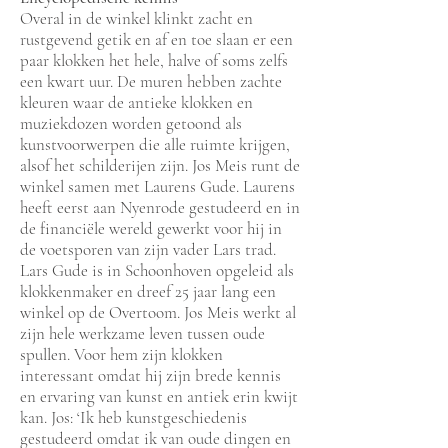
Overal in de winkel klinkt zacht en
rustgevend getik en af en toe slaan er een
paar klokken het hele, halve of soms zelfs
een kwart uur. De muren hebben zachte
kleuren waar de antieke klokken en
muziekdozen worden getoond als
kunstvoorwerpen die alle ruimte krijgen,
alsof het schilderijen zijn. Jos Meis runt de
winkel samen met Laurens Gude. Laurens
heeft eerst aan Nyenrode gestudeerd en in
de financiële wereld gewerkt voor hij in
de voetsporen van zijn vader Lars trad.
Lars Gude is in Schoonhoven opgeleid als
klokkenmaker en dreef 25 jaar lang een
winkel op de Overtoom. Jos Meis werkt al
zijn hele werkzame leven tussen oude
spullen. Voor hem zijn klokken
interessant omdat hij zijn brede kennis
en ervaring van kunst en antiek erin kwijt
kan. Jos: ‘Ik heb kunstgeschiedenis
gestudeerd omdat ik van oude dingen en