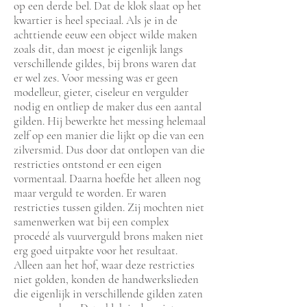
op een derde bel. Dat de klok slaat op het
kwartier is heel speciaal. Als je in de
achttiende eeuw een object wilde maken
zoals dit, dan moest je eigenlijk langs
verschillende gildes, bij brons waren dat
er wel zes. Voor messing was er geen
modelleur, gieter, ciseleur en vergulder
nodig en ontliep de maker dus een aantal
gilden. Hij bewerkte het messing helemaal
zelf op een manier die lijkt op die van een
zilversmid. Dus door dat ontlopen van die
restricties ontstond er een eigen
vormentaal. Daarna hoefde het alleen nog
maar verguld te worden. Er waren
restricties tussen gilden. Zij mochten niet
samenwerken wat bij een complex
procedé als vuurverguld brons maken niet
erg goed uitpakte voor het resultaat.
Alleen aan het hof, waar deze restricties
niet golden, konden de handwerkslieden
die eigenlijk in verschillende gilden zaten