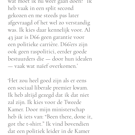
wat moet ik nú weer gaan doen?” Ik
heb vaak in een split second
gekozen en me steeds pas later
afgevraagd of het wel zo verstandig
was. Ik kies daar kennelijk voor. Al
43 jaar is D66 geen garantie voor
een politieke carrière. D66’ers zijn
ook geen raspolitici, eerder goede
bestuurders die — door hun idealen
— vaak wat naïef overkomen.’
‘Het zou heel goed zijn als er eens
een sociaal liberale premier kwam.
Ik heb altijd gezegd dat ik dat niet
zal zijn. Ik kies voor de Tweede
Kamer. Door mijn ministerschap
heb ik iets van: “Been there, done it,
got the t-shirt.” Ik vind bovendien
dat een politiek leider in de Kamer