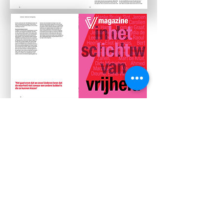
Samen met Renee Middendorp en met de
hulp van Marieke van Schijndel, Paulien
Hofstede, Emma Scheuer en Karin Bakker
van Vfonds en met de vormgeving van
Joost Bos van Thonik maakte Koos de
Wilt
Vmagazine, het magazine van Vfonds.
Het fonds steunt jaarlijks ruim 200 projecten
die kennis over oorlog en conflict vergroten,
het belang van en waardering voor de
democratische rechtsstaat benadrukken en
die mensen vaardigheden aanleren om zelf
een actieve bijdrage te leveren.