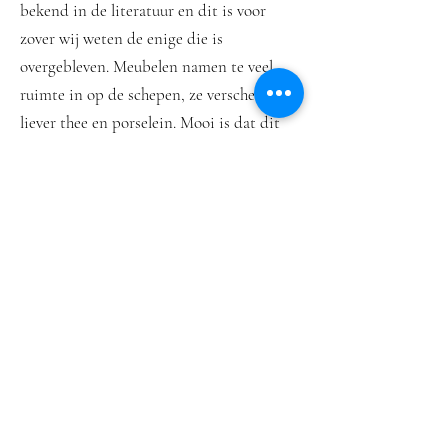
bekend in de literatuur en dit is voor
zover wij weten de enige die is
overgebleven. Meubelen namen te veel
ruimte in op de schepen, ze verscheepten
liever thee en porselein. Mooi is dat dit
bureau orgelgebogen is, een stijl die in de
Nederlandse barok in de mode was. Voor
het meubel is Chinees cipressenhout
gebruikt en het hele stuk is rijk
gedecoreerd met Chinese landschappen,
met pagodes en bamboebladeren.
Middenin, aan de binnenkant, is heel
prominent een Chinese vaas met bloemen
te zien. Die staat in China symbool voor
rust en vrede. Dat hebben de kopers
indertijd waarschijnlijk niet helemaal