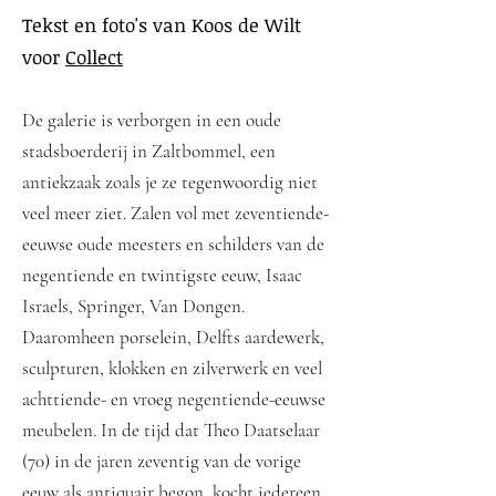
Tekst en foto's van Koos de Wilt
voor
Collect
De galerie is verborgen in een oude
stadsboerderij in Zaltbommel, een
antiekzaak zoals je ze tegenwoordig niet
veel meer ziet. Zalen vol met zeventiende-
eeuwse oude meesters en schilders van de
negentiende en twintigste eeuw, Isaac
Israels, Springer, Van Dongen.
Daaromheen porselein, Delfts aardewerk,
sculpturen, klokken en zilverwerk en veel
achttiende- en vroeg negentiende-eeuwse
meubelen. In de tijd dat Theo Daatselaar
(70) in de jaren zeventig van de vorige
eeuw als antiquair begon, kocht iedereen