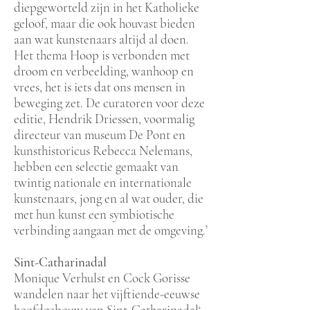
diepgeworteld zijn in het Katholieke
geloof, maar die ook houvast bieden
aan wat kunstenaars altijd al doen.
Het thema Hoop is verbonden met
droom en verbeelding, wanhoop en
vrees, het is iets dat ons mensen in
beweging zet. De curatoren voor deze
editie, Hendrik Driessen, voormalig
directeur van museum De Pont en
kunsthistoricus Rebecca Nelemans,
hebben een selectie gemaakt van
twintig nationale en internationale
kunstenaars, jong en al wat ouder, die
met hun kunst een symbiotische
verbinding aangaan met de omgeving.’
Sint-Catharinadal
Monique Verhulst en Cock Gorisse
wandelen naar het vijftiende-eeuwse
hoofdgebouw van Sint-Catharinadal‘.