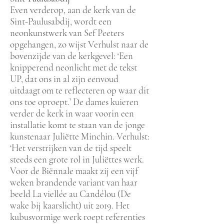
Even verderop, aan de kerk van de
Sint-Paulusabdij, wordt een
neonkunstwerk van Sef Peeters
opgehangen, zo wijst Verhulst naar de
bovenzijde van de kerkgevel: ‘Een
knipperend neonlicht met de tekst
UP, dat ons in al zijn eenvoud
uitdaagt om te reflecteren op waar dit
ons toe oproept.’ De dames kuieren
verder de kerk in waar voorin een
installatie komt te staan van de jonge
kunstenaar Juliëtte Minchin. Verhulst:
‘Het verstrijken van de tijd speelt
steeds een grote rol in Juliëttes werk.
Voor de Biënnale maakt zij een vijf
weken brandende variant van haar
beeld La viellée au Candélou (De
wake bij kaarslicht) uit 2019. Het
kubusvormige werk roept referenties