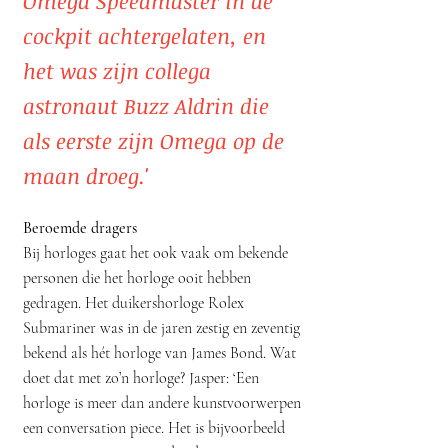
Omega Speedmaster in de
cockpit achtergelaten, en
het was zijn collega
astr
onaut Buzz Aldrin die
als eerste zijn Omega op de
maan droeg.'
Beroemde dragers
Bij horloges gaat het ook vaak om bekende
personen die het horloge ooit hebben
gedragen. Het duikershorloge Rolex
Submariner was in de jaren zestig en zeventig
bekend als hét horloge van James Bond. Wat
doet dat met zo’n horloge? Jasper: ‘Een
horloge is meer dan andere kunstvoorwerpen
een conversation piece. Het is bijvoorbeeld