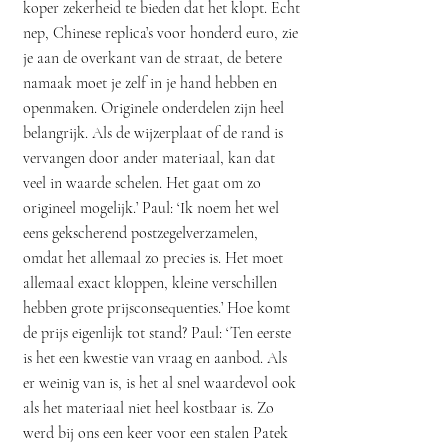
koper zekerheid te bieden dat het klopt. Echt
nep, Chinese replica’s voor honderd euro, zie
je aan de overkant van de straat, de betere
namaak moet je zelf in je hand hebben en
openmaken. Originele onderdelen zijn heel
belangrijk. Als de wijzerplaat of de rand is
vervangen door ander materiaal, kan dat
veel in waarde schelen. Het gaat om zo
origineel mogelijk.’ Paul: ‘Ik noem het wel
eens gekscherend postzegelverzamelen,
omdat het allemaal zo precies is. Het moet
allemaal exact kloppen, kleine verschillen
hebben grote prijsconsequenties.’ Hoe komt
de prijs eigenlijk tot stand? Paul: ‘Ten eerste
is het een kwestie van vraag en aanbod. Als
er weinig van is, is het al snel waardevol ook
als het materiaal niet heel kostbaar is. Zo
werd bij ons een keer voor een stalen Patek