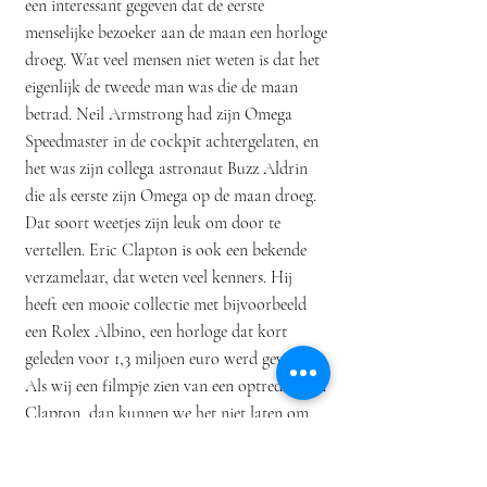
een interessant gegeven dat de eerste
menselijke bezoeker aan de maan een horloge
droeg. Wat veel mensen niet weten is dat het
eigenlijk de tweede man was die de maan
betrad. Neil Armstrong had zijn Omega
Speedmaster in de cockpit achtergelaten, en
het was zijn collega astronaut Buzz Aldrin
die als eerste zijn Omega op de maan droeg.
Dat soort weetjes zijn leuk om door te
vertellen. Eric Clapton is ook een bekende
verzamelaar, dat weten veel kenners. Hij
heeft een mooie collectie met bijvoorbeeld
een Rolex Albino, een horloge dat kort
geleden voor 1,3 miljoen euro werd geveild.
Als wij een filmpje zien van een optreden van
Clapton, dan kunnen we het niet laten om
even te kijken wat hij om heeft.’
Soms krijgt een bepaald model een magische