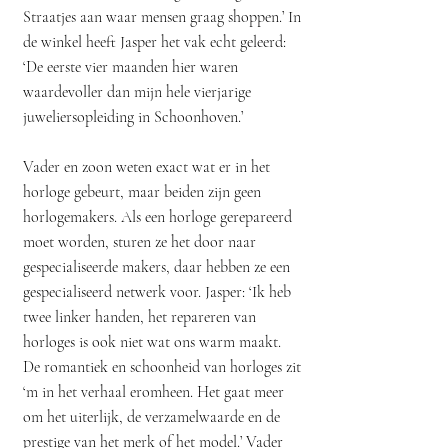
Straatjes aan waar mensen graag shoppen.’ In
de winkel heeft Jasper het vak echt geleerd:
‘De eerste vier maanden hier waren
waardevoller dan mijn hele vierjarige
juweliersopleiding in Schoonhoven.’
Vader en zoon weten exact wat er in het
horloge gebeurt, maar beiden zijn geen
horlogemakers. Als een horloge gerepareerd
moet worden, sturen ze het door naar
gespecialiseerde makers, daar hebben ze een
gespecialiseerd netwerk voor. Jasper: ‘Ik heb
twee linker handen, het repareren van
horloges is ook niet wat ons warm maakt.
De romantiek en schoonheid van horloges zit
‘m in het verhaal eromheen. Het gaat meer
om het uiterlijk, de verzamelwaarde en de
prestige van het merk of het model.’ Vader