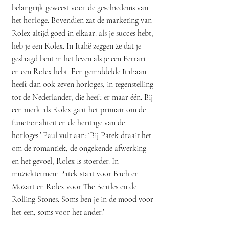
belangrijk geweest voor de geschiedenis van
het horloge. Bovendien zat de marketing van
Rolex altijd goed in elkaar: als je succes hebt,
heb je een Rolex. In Italië zeggen ze dat je
geslaagd bent in het leven als je een Ferrari
en een Rolex hebt. Een gemiddelde Italiaan
heeft dan ook zeven horloges, in tegenstelling
tot de Nederlander, die heeft er maar één. Bij
een merk als Rolex gaat het primair om de
functionaliteit en de heritage van de
horloges.’ Paul vult aan: ‘Bij Patek draait het
om de romantiek, de ongekende afwerking
en het gevoel, Rolex is stoerder. In
muziektermen: Patek staat voor Bach en
Mozart en Rolex voor The Beatles en de
Rolling Stones. Soms ben je in de mood voor
het een, soms voor het ander.’