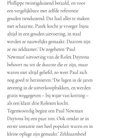
Phillippe twintigduizend betaald, en voor
een vergelijkbare met zelfde referentie
gouden tienduizend. Dat had alles te maken
met schaarste, Patek kocht je vroeger bijna
altijd in een gouden uitvoering, in staal
werden ze nauwelijks gemaakt. Daarom zijn
ze nu zeldzamer.’ De zogeheten ‘Paul
Newman’ uitvoering van de Rolex Daytona
behoort nu tot de duurste die er zijn, maar
waren niet altijd geliefd, zo weet Paul zich
nog goed te herinneren: ‘Die lagen in de jaren
zeventig in de uitverkoopbakken, en werden
gratis weggegeven – bij wijze van korting –
als een klant drie Rolexen kocht.
Tegenwoordig begint een Paul Newman
Daytona bij een paar ton. Ook omdat ze in
eerste instantie niet heel populair waren en in
kleine oplage zijn gemaakt.’ Zeldzaamheid