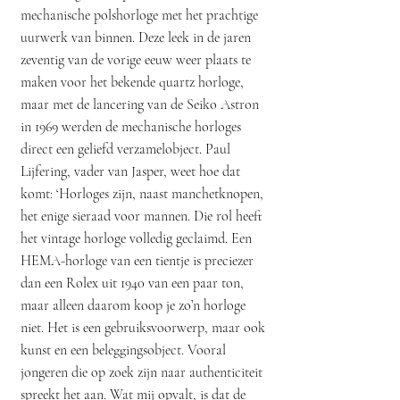
mechanische polshorloge met het prachtige
uurwerk van binnen. Deze leek in de jaren
zeventig van de vorige eeuw weer plaats te
maken voor het bekende quartz horloge,
maar met de lancering van de Seiko Astron
in 1969 werden de mechanische horloges
direct een geliefd verzamelobject. Paul
Lijfering, vader van Jasper, weet hoe dat
komt: ‘Horloges zijn, naast manchetknopen,
het enige sieraad voor mannen. Die rol heeft
het vintage horloge volledig geclaimd. Een
HEMA-horloge van een tientje is preciezer
dan een Rolex uit 1940 van een paar ton,
maar alleen daarom koop je zo’n horloge
niet. Het is een gebruiksvoorwerp, maar ook
kunst en een beleggingsobject. Vooral
jongeren die op zoek zijn naar authenticiteit
spreekt het aan. Wat mij opvalt, is dat de