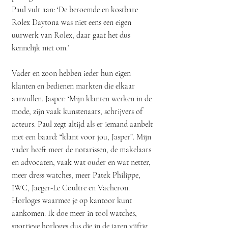
Paul vult aan: ‘De beroemde en kostbare
Rolex Daytona was niet eens een eigen
uurwerk van Rolex, daar gaat het dus
kennelijk niet om.’
Vader en zoon hebben ieder hun eigen
klanten en bedienen markten die elkaar
aanvullen. Jasper: ‘Mijn klanten werken in de
mode, zijn vaak kunstenaars, schrijvers of
acteurs. Paul zegt altijd als er iemand aanbelt
met een baard: “klant voor jou, Jasper”. Mijn
vader heeft meer de notarissen, de makelaars
en advocaten, vaak wat ouder en wat netter,
meer dress watches, meer Patek Philippe,
IWC, Jaeger-Le Coultre en Vacheron.
Horloges waarmee je op kantoor kunt
aankomen. Ik doe meer in tool watches,
sportieve horloges dus die in de jaren vijftig