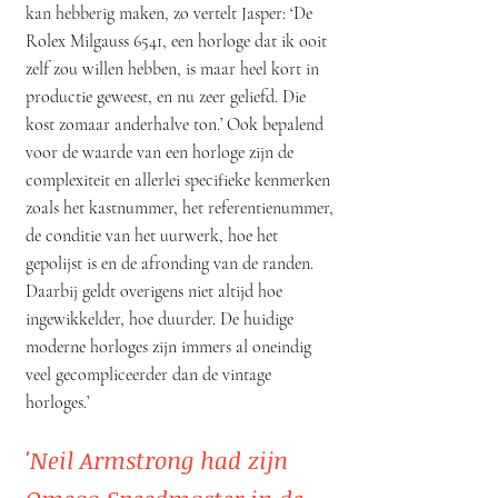
kan hebberig maken, zo vertelt Jasper: ‘De
Rolex Milgauss 6541, een horloge dat ik ooit
zelf zou willen hebben, is maar heel kort in
productie geweest, en nu zeer geliefd. Die
kost zomaar anderhalve ton.’ Ook bepalend
voor de waarde van een horloge zijn de
complexiteit en allerlei specifieke kenmerken
zoals het kastnummer, het referentienummer,
de conditie van het uurwerk, hoe het
gepolijst is en de afronding van de randen.
Daarbij geldt overigens niet altijd hoe
ingewikkelder, hoe duurder. De huidige
moderne horloges zijn immers al oneindig
veel gecompliceerder dan de vintage
horloges.’
'Neil Armstrong had zijn