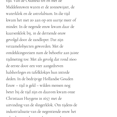
tijd. Van de Oudheid tot en met de
Middeleeuwen waren er de zonnewijzer, de
waterklok en de astrolabium. In die tijd
kwam het niet zo aan op een uurtje meer of
minder. In de negende eeuw kwam daar de
kaarsenklok bij, in de dertiende eeuw
gevolgd door de zandloper. Dat zijn
verzamelobjecten geworden. Met de
ontdekkingsreizen nam de behoefte aan juiste
tijdmeting toe. Met als gevolg dat rond 1600
de eerste door een veer aangedreven
halshorloges en tafelklokjes hun intrede
deden. In de bedrijvige Hollandse Gouden
Eeuw – tijd is geld – wilden mensen nog
beter bij de tijd zijn en daarom kwam onze
Christiaan Huygens in 1657 met de
uitvinding van de slingerklok. Om tijdens de
industrialisatie van de negentiende eeuw het