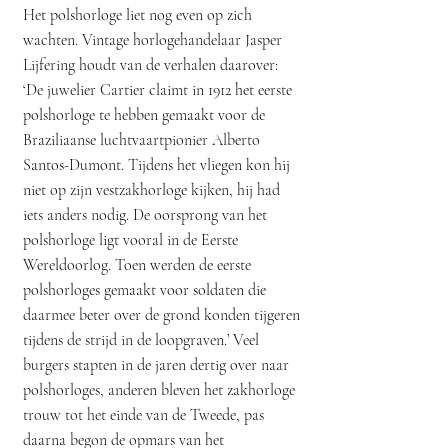
Het polshorloge liet nog even op zich
wachten. Vintage horlogehandelaar Jasper
Lijfering houdt van de verhalen daarover:
‘De juwelier Cartier claimt in 1912 het eerste
polshorloge te hebben gemaakt voor de
Braziliaanse luchtvaartpionier Alberto
Santos-Dumont. Tijdens het vliegen kon hij
niet op zijn vestzakhorloge kijken, hij had
iets anders nodig. De oorsprong van het
polshorloge ligt vooral in de Eerste
Wereldoorlog. Toen werden de eerste
polshorloges gemaakt voor soldaten die
daarmee beter over de grond konden tijgeren
tijdens de strijd in de loopgraven.’ Veel
burgers stapten in de jaren dertig over naar
polshorloges, anderen bleven het zakhorloge
trouw tot het einde van de Tweede, pas
daarna begon de opmars van het