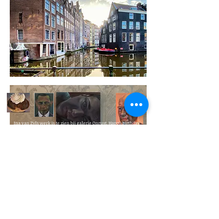
Ina van Zyls werk is te zien bij galerie Onrust, Happy Birthday
Amsterdam van H'Art, bij AkzoNobel Art Space, op zaal bij
Centraal Museum, Museum More, Drents Museum en bij een
solo op Art Rotterdam.