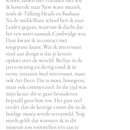
school, samen met vrienden met wie
ik luisterde naar New wave muziek,
zoals de Talking Heads en Bauhaus.
Na de middelbare school ben ik naar
Leiden gegaan, waarvan ik dacht dat
het een soort namaak-Cambridge was.
Daar kwam ik in contact met
toegepaste kunst. Wat ik interessant
vind aan design is dat je kennis
opdoet over de wereld. Berlijn in de
jaren twintig en dertig vond ik in
eerste instantie heel interessant, maar
ook Art Deco. Dat is mooi, bourgeois,
maar ook commercieel. In die tijd was
mijn keuze dit te gaan bestuderen
bepaald geen bon ton. Het gaat veel
verder dan de keurige canon die in de
huidige musea wordt verzameld. Nog
steeds geldt dat wanneer ik in dit
museum zou voorstellen iets aan te