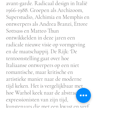
avant-garde. Radicaal design in Italië
1966-1988
. Groepen als Archizoom,
Superstudio, Alchimia en Memphis en
ontwerpers als Andrea Branzi, Ettore
Sottsass en Matteo Thun
ontwikkelden in deze jaren een
radicale nieuwe visie op vormgeving
en de maatschappij. De Rijk: ‘De
tentoonstelling gaat over hoe
Italiaanse ontwerpers op een niet
romantische, maar kritische en
artistieke manier naar de moderne
tijd keken. Het is vergelijkbaar met
hoe Warhol keek naar de abstract
expressionisten van zijn tijd,
kunstenaars die met een kwast en verf
persoonlijke aansluiting zochten met
de kunstgeschiedenis. Dat wilde
Warhol juist niet. Hij wilde iets doen
met de maatschappij waarin hij