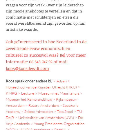
vragen voor zijn werk. Over zijn leiderschap
zijn mooie anekdotes te vertellen en dat in
combinatie met schilderijen en etsen die
vooral wereldberoemd zijn geworden op hun
artistieke waarde.
Ook geïnteresseerd in hoe Nederland in de
zeventiende eeuw economisch en
cultureel zo succesvol was? Bel voor meer
informatie:
06 543 747 92
of mail
koos@koosdewilt.com
Koos sprak onder andere bij
> Adyen >
Hogeschool van de Kunsten Utrecht (HKU) >
KMPG > Leqture > Museum het Mauritshuis >
Museum het Rembrandthuis > Rijksmuseum
Amsterdam > Rotary Amsterdam > Speaker's
Academy > Stibbe Advocaten > Tata Steel > TU
Delft > Universiteit van Amsterdam (UVA) > De
Vrije Academie > Young Presidents Organization
(YPO) > WUR Wageningen > PostNL >