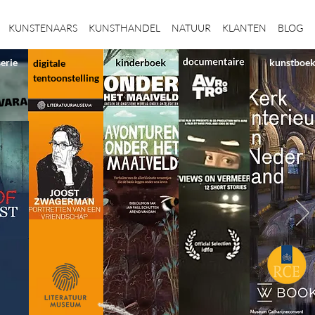
KUNSTENAARS
KUNSTHANDEL
NATUUR
KLANTEN
BLOG
serie
kunstboe
digitale
tentoonstelling