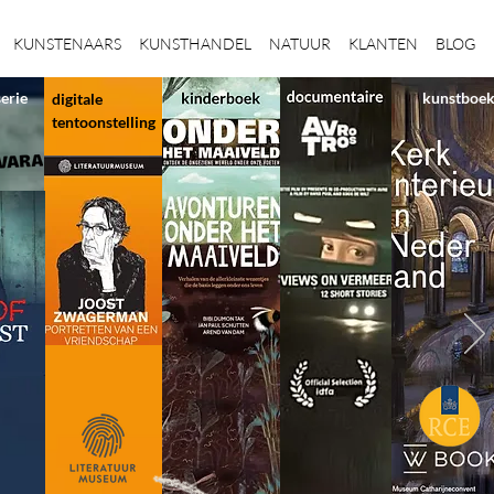
KUNSTENAARS
KUNSTHANDEL
NATUUR
KLANTEN
BLOG
serie
kunstboe
digitale
tentoonstelling