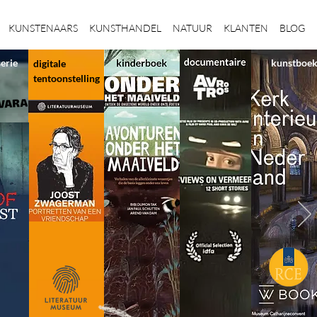
KUNSTENAARS
KUNSTHANDEL
NATUUR
KLANTEN
BLOG
serie
kunstboe
digitale
tentoonstelling