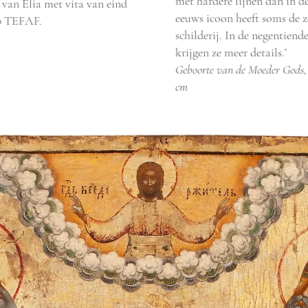
met hardere lijnen dan in d
 van Elia met vita van eind
eeuws icoon heeft soms de 
op TEFAF.
schilderij. In de negentien
krijgen ze meer details.’
Geboorte van de Moeder Gods, R
cm