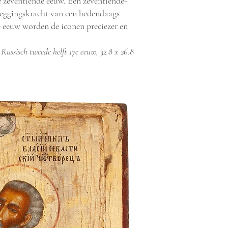
e zeventiende eeuw. Een zeventiende-
zeggingskracht van een hedendaags
de eeuw worden de iconen preciezer en
ussisch tweede helft 17e eeuw, 32.8 x 26.8