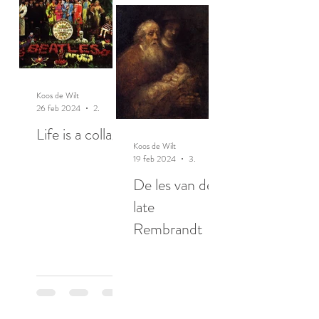
Koos de Wilt
26 feb 2024
2 minuten om te lezen
Life is a collage
Koos de Wilt
19 feb 2024
3 minuten om te lezen
De les van de
late
Rembrandt