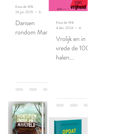
Koos de Wilt
24 jun 2025
3 minuten om te lezen
Dansen
Koos de Wilt
4 dec 2024
4 minuten om te lezen
rondom Maria
Vrolijk en in
vrede de 100
halen...