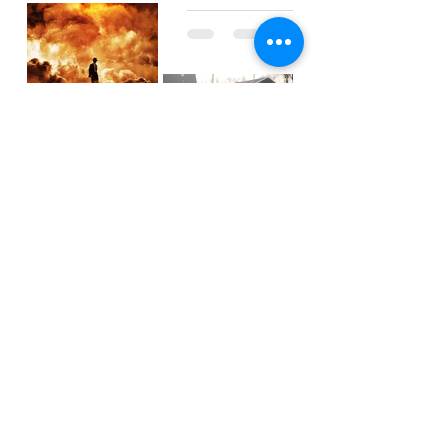
Koos de Wilt
5 dec 2023
4 minuten om te lezen
Koos de Wilt
De bom
4 jun 2023
3 minuten om te lezen
Onder het
maaiveld