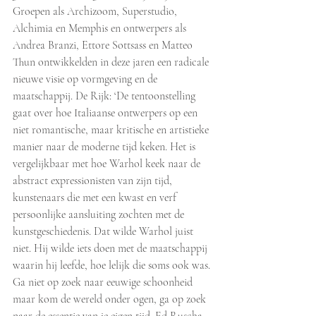
Groepen als Archizoom, Superstudio, 
Alchimia en Memphis en ontwerpers als 
Andrea Branzi, Ettore Sottsass en Matteo 
Thun ontwikkelden in deze jaren een radicale 
nieuwe visie op vormgeving en de 
maatschappij. De Rijk: ‘De tentoonstelling 
gaat over hoe Italiaanse ontwerpers op een 
niet romantische, maar kritische en artistieke 
manier naar de moderne tijd keken. Het is 
vergelijkbaar met hoe Warhol keek naar de 
abstract expressionisten van zijn tijd, 
kunstenaars die met een kwast en verf 
persoonlijke aansluiting zochten met de 
kunstgeschiedenis. Dat wilde Warhol juist 
niet. Hij wilde iets doen met de maatschappij 
waarin hij leefde, hoe lelijk die soms ook was. 
Ga niet op zoek naar eeuwige schoonheid 
maar kom de wereld onder ogen, ga op zoek 