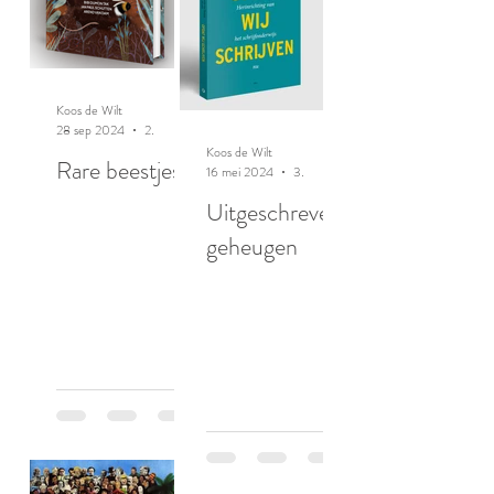
Koos de Wilt
28 sep 2024
2 minuten om te lezen
Koos de Wilt
Rare beestjes
16 mei 2024
3 minuten om te lezen
Uitgeschreven
geheugen