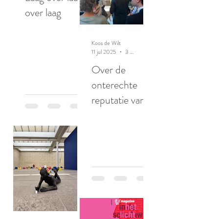
over laag
Koos de Wilt
11 jul 2025
3 minuten om te lezen
Over de
onterechte
reputatie van
ratten