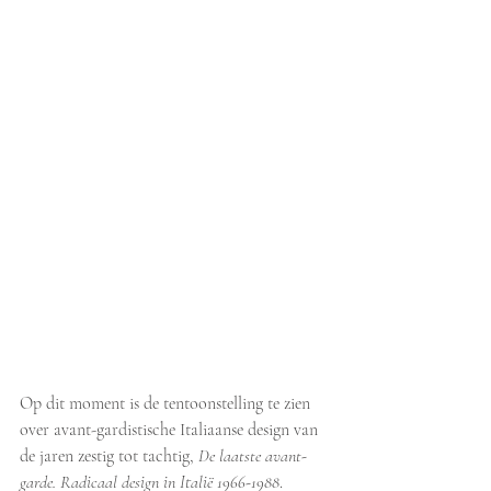
Op dit moment is de tentoonstelling te zien 
over avant-gardistische Italiaanse design van 
de jaren zestig tot tachtig, 
De laatste avant-
garde. Radicaal design in Italië 1966-1988
. 