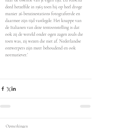
naar de essentie van je eigen tijd. Ed Ruscha 
deed hetzelfde in 1963 toen hij op heel droge 
manier 26 benzinestations fotografeerde en 
daarmee zijn tijd vastlegde. Het knappe van 
de Italianen van deze tentoonstelling is dat 
ook zij de wereld onder ogen zagen zoals die 
toen was, zij wezen die niet af. Nederlandse 
ontwerpers zijn meer behoudend en ook 
normatiever.’  
Opmerkingen