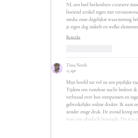
NL een heel herkenbare creatieve mind
boeiend artikel tegen met vernieuwen
media onze dagelijkse waarneming beïn
je eigen dag indeelt en welke elemente
Bewerkt
Like
Reageren
Tima North
15 apr
Mijn hoofd zat vol na een pijnlijke tij
Tijdens een rusteloze nacht besloot ik
verbaasd over hoe ontspannen en inget
gebruikelijke online drukte. Ik nam ee
zonder enige druk. De avond kreeg e
weer een glimlach bezorgde. Dit was 