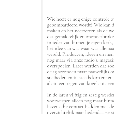
Wie heeft er nog enige controle o
gebombardeerd wordt? Wie kan da
maken en het neerzetten als de we
dat gemakkelijk en ononderbroken
in ieder van binnen je eigen kerk,
het idee van wat waar was allemaa
wereld. Producten, ideeën en men
nog maar via onze radio's, magazi
overspoelen. Later werden dat soc
de 15 seconden maar nauwelijks ov
snelheden en in steeds kortere en
als in een regen van kogels uit ee
In de jaren vijftig en zestig werd
voorwerpen alleen nog maar binnen
havens die contact hadden met de 
overzichtelijk naar hedendaagse s