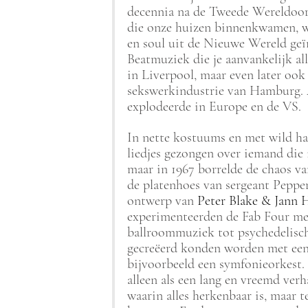
decennia na de Tweede Wereldoorl
die onze huizen binnenkwamen, we
en soul uit de Nieuwe Wereld ge
Beatmuziek die je aanvankelijk al
in Liverpool, maar even later oo
sekswerkindustrie van Hamburg. 
explodeerde in Europe en de VS.
In nette kostuums en met wild haar
liedjes gezongen over iemand die
maar in 1967 borrelde de chaos v
de platenhoes van sergeant Peppe
ontwerp van 
Peter Blake & Jann
experimenteerden de Fab Four met
ballroommuziek tot psychedelisch
gecreëerd konden worden met een I
bijvoorbeeld een symfonieorkest.
alleen als een lang en vreemd verh
waarin alles herkenbaar is, maar t