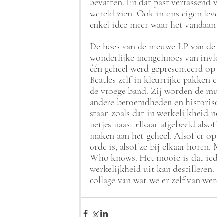
bevatten. En dat past verrassend 
wereld zien.
Ook in ons eigen leve
enkel idee meer waar het vandaan
De hoes van de nieuwe LP van de 
wonderlijke mengelmoes van invlo
één geheel werd gepresenteerd op 
Beatles zelf in kleurrijke pakken
de vroege band. Zij worden de mu
andere beroemdheden en historisc
staan zoals dat in werkelijkheid 
netjes naast elkaar afgebeeld also
maken aan het geheel. Alsof er op
orde is, alsof ze bij elkaar horen
Who knows. Het mooie is dat ieder
werkelijkheid uit kan destilleren. 
collage van wat we er zelf van w