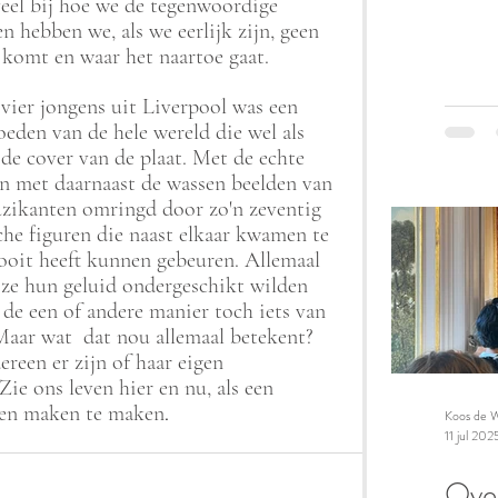
veel bij hoe we de tegenwoordige 
n hebben we, als we eerlijk zijn, geen 
 komt en waar het naartoe gaat.
vier jongens uit Liverpool was een 
eden van de hele wereld die wel als 
de cover van de plaat. Met de echte 
 en met daarnaast de wassen beelden van 
zikanten omringd door zo'n zeventig 
he figuren die naast elkaar kwamen te 
nooit heeft kunnen gebeuren. Allemaal 
f ze hun geluid ondergeschikt wilden 
 de een of andere manier toch iets van 
. Maar wat  dat nou allemaal betekent? 
een er zijn of haar eigen 
Zie ons leven hier en nu, als een 
eten maken te maken
.
Koos de W
11 jul 202
Over