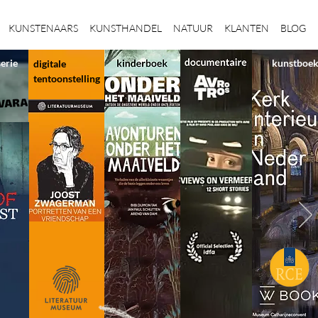
KUNSTENAARS
KUNSTHANDEL
NATUUR
KLANTEN
BLOG
serie
kunstboe
digitale
tentoonstelling