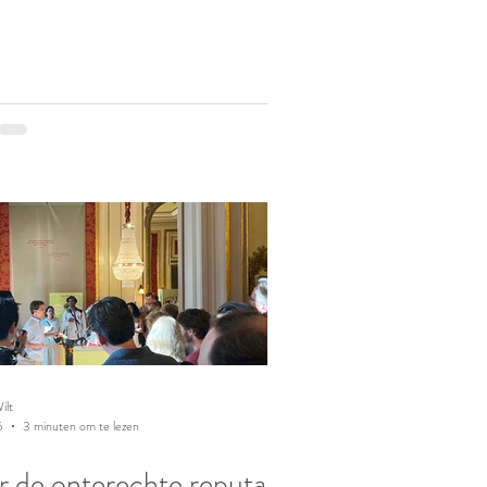
ilt
5
3 minuten om te lezen
 de onterechte reputatie