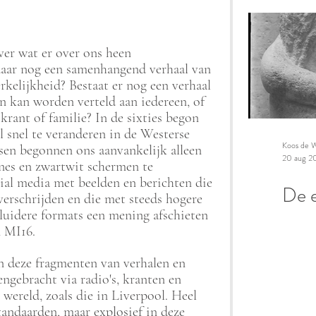
ver wat er over ons heen 
ar nog een samenhangend verhaal van 
rkelijkheid? Bestaat er nog een verhaal 
 kan worden verteld aan iedereen, of 
 krant of familie? In de sixties begon 
l snel te veranderen in de Westerse 
Koos de W
sen begonnen ons aanvankelijk alleen 
20 aug 2
nes en zwartwit schermen te 
ial media met beelden en berichten die 
De e
erschrijden en die met steeds hogere 
 luidere formats een mening afschieten 
n MI16. 
en deze fragmenten van verhalen en 
gebracht via radio's, kranten en 
wereld, zoals die in Liverpool. Heel 
tandaarden, maar explosief in deze 