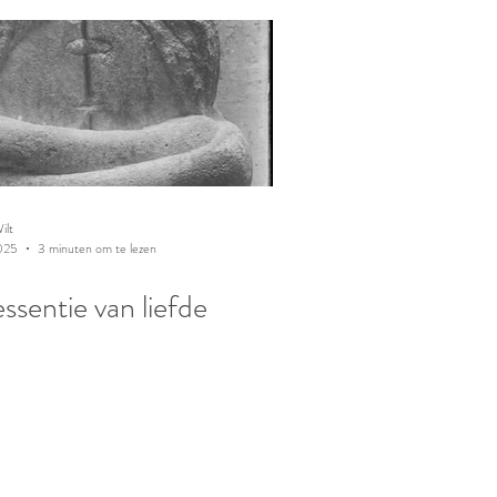
ilt
025
3 minuten om te lezen
ssentie van liefde