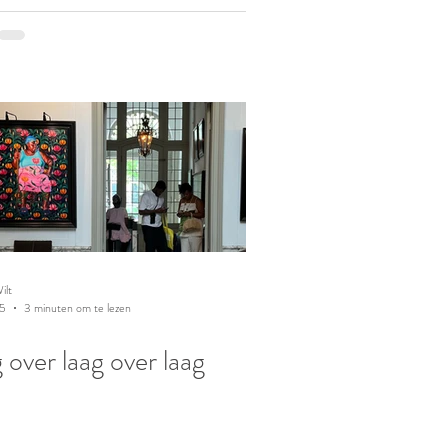
ilt
25
3 minuten om te lezen
 over laag over laag