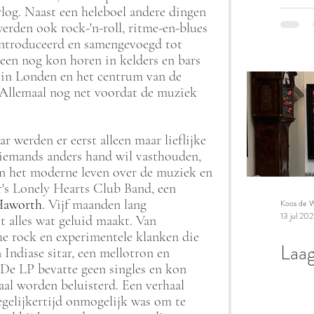
og. Naast een heleboel andere dingen 
rden ook rock-'n-roll, ritme-en-blues 
ïntroduceerd en samengevoegd tot 
leen nog kon horen in kelders en bars 
k in Londen en het centrum van de 
Allemaal nog net voordat de muziek 
 werden er eerst alleen maar lieflijke 
 iemands anders hand wil vasthouden, 
an het moderne leven over de muziek en 
r's Lonely Hearts Club Band, een 
 Haworth
. Vijf maanden lang 
Koos de W
13 jul 20
 alles wat geluid maakt. Van 
e rock en experimentele klanken die 
Laag
ndiase sitar, een mellotron en 
 De LP bevatte geen singles en kon 
aal worden beluisterd. Een verhaal 
egelijkertijd onmogelijk was om te 