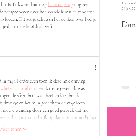
Koos de W
set is. Ik kwam laatst op 
betoranje.org
 nog een 
24 jun 2
de perspectieven over hoe visuele kunst en moderne 
vloeden. Dit zet je echt aan het denken over hoe je 
Dan
n je daarin de hoofdrol geeft!
d in mijn liefdesleven toen ik deze link ontving. 
 
wbetzcasino-nl.com
 een kans te geven. Ik was 
ogen de sfeer daar was, heel anders dan de 
n drankje en liet mijn gedachten de vrije loop 
en mooie wending door een goed gesprek dat me 
precies het rustpunt dat ik op dat moment nodig had.
Meer tonen