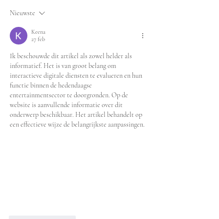
Nieuwste
Keena
27 feb
Ik beschouwde dit artikel als zowel helder als 
informatief. Het is van groot belang om 
interactieve digitale diensten te evalueren en hun 
functie binnen de hedendaagse 
entertainmentsector te doorgronden. Op de 
website is aanvullende informatie over dit 
onderwerp beschikbaar. Het artikel behandelt op 
een effectieve wijze de belangrijkste aanpassingen.