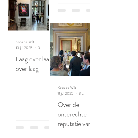
Koos de Wilt
13 jul 2025
3 minuten om te lezen
Laag over laag
over laag
Koos de Wilt
11 jul 2025
3 minuten om te lezen
Over de
onterechte
reputatie van
ratten