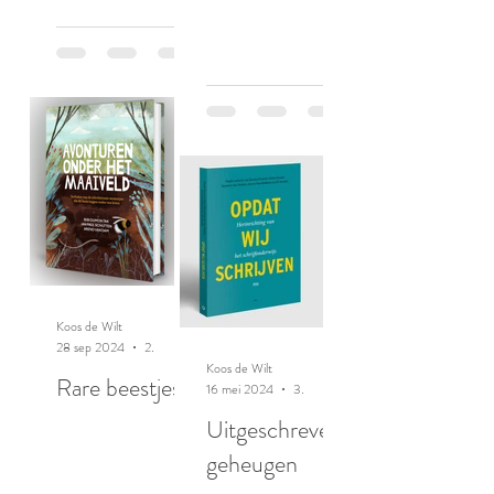
Koos de Wilt
28 sep 2024
2 minuten om te lezen
Koos de Wilt
Rare beestjes
16 mei 2024
3 minuten om te lezen
Uitgeschreven
geheugen