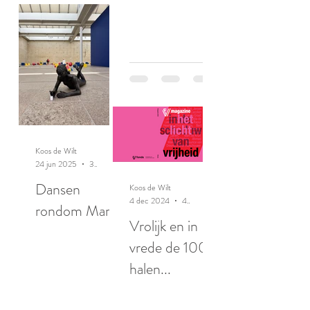
Koos de Wilt
24 jun 2025
3 minuten om te lezen
Dansen
Koos de Wilt
4 dec 2024
4 minuten om te lezen
rondom Maria
Vrolijk en in
vrede de 100
halen...