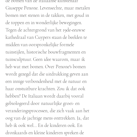
de bomen van de Italiaanse kunstenaar 
Giuseppe Penone. Levensechte, maar metalen 
bomen met stenen in de takken, met goud in 
de toppen en in wonderlijke bewegingen. 
Tegen de achtergrond van het 19de-eeuwse 
kathedraal van Cuypers staan de beelden te 
midden van oorspronkelijke formele 
tuinstijlen, historische bouwfragmenten en 
tuinsculptuur. Geen idee waarom, maar ik 
heb wat met bomen. Over Penone's bomen 
wordt gezegd dat die uitdrukking geven aan 
een innige verbondenheid met de natuur en 
haar onstuitbare krachten. Zou ik dat ook 
hebben? De Italiaan wordt daarbij vooral 
gebiologeerd door natuurlijke groei- en 
veranderingsprocessen, die zich vaak aan het 
oog van de jachtige mens onttrekken. Ja, dat 
heb ik ook wel... En de kinderen ook. En 
dronkaards en kleine kinderen spreken de 