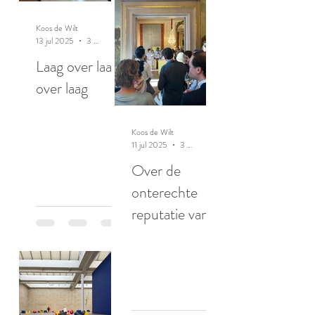
Koos de Wilt
13 jul 2025
3 minuten om te lezen
Laag over laag
over laag
Koos de Wilt
11 jul 2025
3 minuten om te lezen
Over de
onterechte
reputatie van
ratten