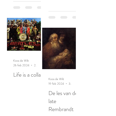
Koos de Wilt
26 feb 2024
2 minuten om te lezen
Life is a collage
Koos de Wilt
19 feb 2024
3 minuten om te lezen
De les van de
late
Rembrandt