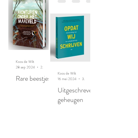
Koos de Wilt
28 sep 2024
2 minuten om te lezen
Koos de Wilt
Rare beestjes
16 mei 2024
3 minuten om te lezen
Uitgeschreven
geheugen