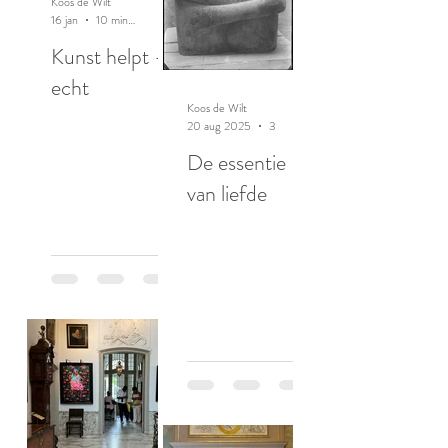
Koos de Wilt
16 jan
10 minuten om te lezen
Kunst helpt -
echt
Koos de Wilt
20 aug 2025
3 minuten om te lezen
De essentie
van liefde