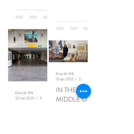
Koos de Wilt
13 apr 2022
2 minuten om te lezen
IN THE
Koos de Wilt
MIDDLE OF
23 mei 2023
3 minuten om te lezen
THE STORM
In het
ziekenhuis