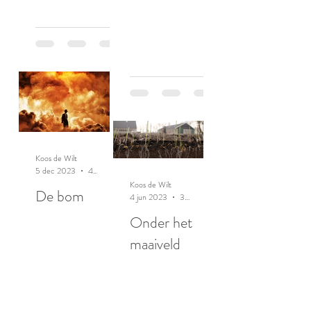
Koos de Wilt
5 dec 2023
4 minuten om te lezen
Koos de Wilt
De bom
4 jun 2023
3 minuten om te lezen
Onder het
maaiveld