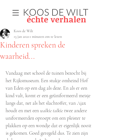
Koos de Wilt
13 jan 2021
1 minuten om te lezen
Kinderen spreken de
waarheid...
Vandaag met school de tuinen bezocht bij 
het Rijksmuseum. Een stukje omheind Hof 
van Eden op een dag als deze. En als er een 
kind valt, komt er een geüniformeerd meisje 
langs dat, net als het slachtoffer, van Ajax 
houdt en met een 
walkie talkie
 twee andere 
uniformeerden oproept om een pleister te 
plakken op een wondje dat er eigenlijk nooit 
is gekomen. Goed geregeld dus. Te zien zijn 