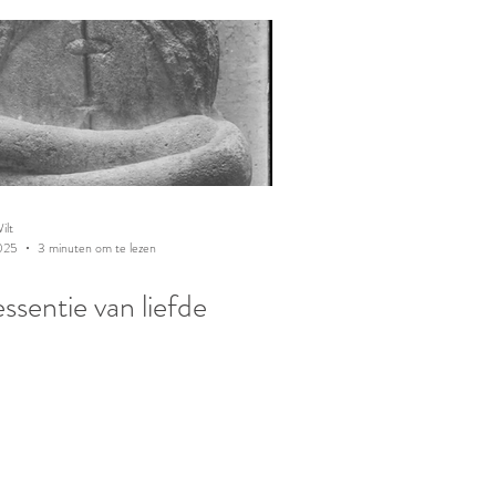
ilt
025
3 minuten om te lezen
ssentie van liefde