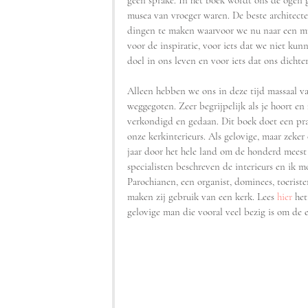
geen sprake. In het boek wordt ons de ogen g
musea van vroeger waren. De beste architect
dingen te maken waarvoor we nu naar een mu
voor de inspiratie, voor iets dat we niet kunn
doel in ons leven en voor iets dat ons dichter
Alleen hebben we ons in deze tijd massaal va
weggegoten. Zeer begrijpelijk als je hoort e
verkondigd en gedaan. Dit boek doet een pra
onze kerkinterieurs. Als gelovige, maar zeker 
jaar door het hele land om de honderd meest b
specialisten beschreven de interieurs en ik m
Parochianen, een organist, dominees, toeriste
maken zij gebruik van een kerk. Lees 
hier
 he
gelovige man die vooral veel bezig is om de e