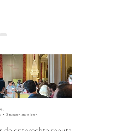
ilt
5
3 minuten om te lezen
 de onterechte reputatie