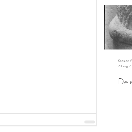
Koos de W
20 aug 2
De e