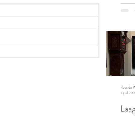
Koos de W
13 jul 20
Laag