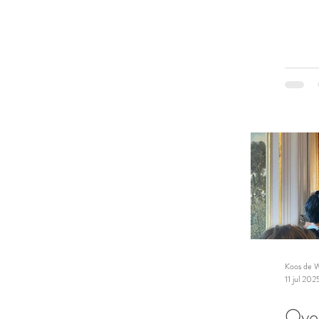
Koos de W
11 jul 202
Over