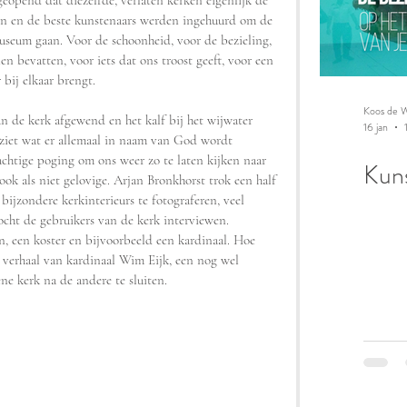
eopend dat diezelfde, verlaten kerken eigenlijk de 
en en de beste kunstenaars werden ingehuurd om de 
seum gaan. Voor de schoonheid, voor de bezieling, 
en bevatten, voor iets dat ons troost geeft, voor een 
 bij elkaar brengt.
Koos de W
n de kerk afgewend en het kalf bij het wijwater 
16 jan
n ziet wat er allemaal in naam van God wordt 
chtige poging om ons weer zo te laten kijken naar 
Kuns
ook als niet gelovige. Arjan Bronkhorst trok een half 
ijzondere kerkinterieurs te fotograferen, veel 
ocht de gebruikers van de kerk interviewen. 
n, een koster en bijvoorbeeld een kardinaal. Hoe 
t verhaal van kardinaal Wim Eijk, een nog wel 
ne kerk na de andere te sluiten.