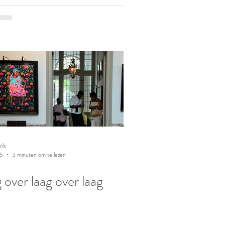
ilt
25
3 minuten om te lezen
 over laag over laag