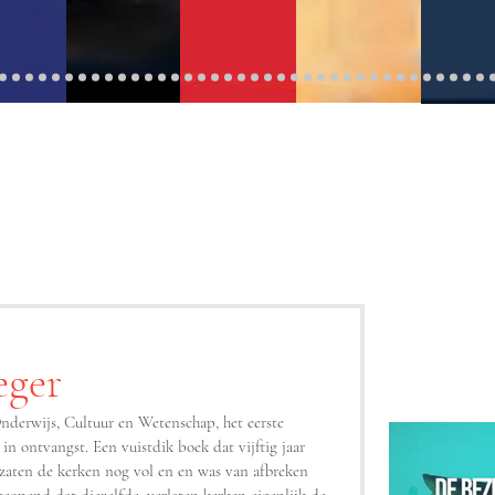
eger
nderwijs, Cultuur en Wetenschap, het eerste 
n ontvangst. Een vuistdik boek dat vijftig jaar 
zaten de kerken nog vol en en was van afbreken 