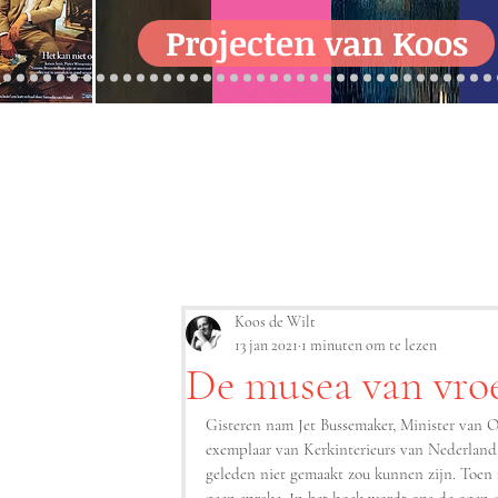
Projecten van Koos
Koos de Wilt
13 jan 2021
1 minuten om te lezen
De musea van vro
Gisteren nam Jet Bussemaker, Minister van O
exemplaar van Kerkinterieurs van Nederland i
geleden niet gemaakt zou kunnen zijn. Toen 