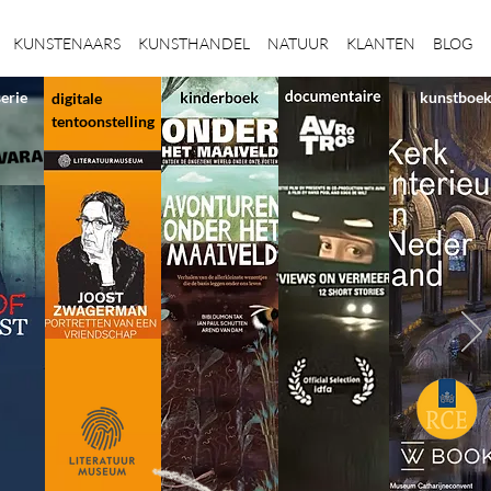
KUNSTENAARS
KUNSTHANDEL
NATUUR
KLANTEN
BLOG
serie
kunstboe
digitale
tentoonstelling