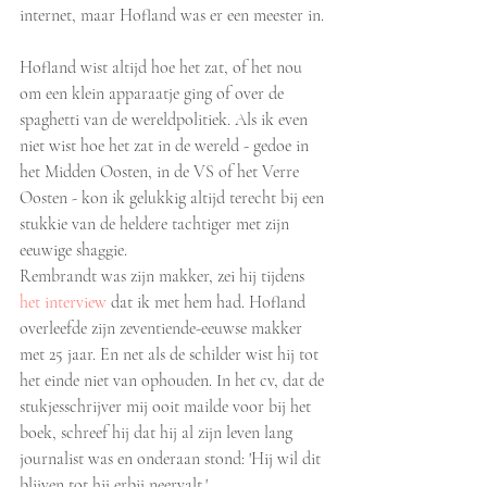
internet, maar Hofland was er een meester in.
Hofland wist altijd hoe het zat, of het nou 
om een klein apparaatje ging of over de 
spaghetti van de wereldpolitiek. Als ik even 
niet wist hoe het zat in de wereld - gedoe in 
het Midden Oosten, in de VS of het Verre 
Oosten - kon ik gelukkig altijd terecht bij een 
stukkie van de heldere tachtiger met zijn 
eeuwige shaggie.
Rembrandt was zijn makker, zei hij tijdens 
het interview
 dat ik met hem had. Hofland 
overleefde zijn zeventiende-eeuwse makker 
met 25 jaar. En net als de schilder wist hij tot 
het einde niet van ophouden. In het cv, dat de 
stukjesschrijver mij ooit mailde voor bij het 
boek, schreef hij dat hij al zijn leven lang 
journalist was en onderaan stond: 'Hij wil dit 
blijven tot hij erbij neervalt.'