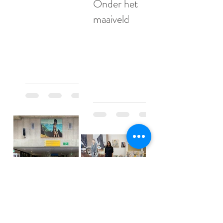
Onder het
maaiveld
Koos de Wilt
13 apr 2022
2 minuten om te lezen
IN THE
Koos de Wilt