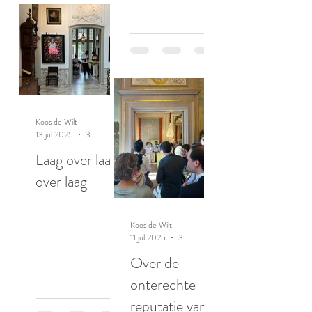
Koos de Wilt
13 jul 2025
3 minuten om te lezen
Laag over laag
over laag
Koos de Wilt
11 jul 2025
3 minuten om te lezen
Over de
onterechte
reputatie van