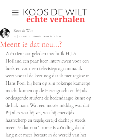
Koos de Wilt
13 jan 2021
1 minuten om te lezen
Meent ie dat nou...?
Zo'n tien jaar geleden mocht ik H.J.A. 
Hofland een paar keer interviewen voor een 
boek en voor een televisieprogramma. Ik 
weet vooral de keer nog dat ik met regisseur 
Hans Pool bij hem op zijn rokerige kamertje 
mocht komen op de Herengracht en hij als 
ondeugende student de hedendaagse kunst op 
de hak nam. Wat een mooie middag was dat! 
Bij alles wat hij zei, was hij enerzijds 
haarscherp en tegelijkertijd dacht je steeds: 
meent ie dat nou? Ironie is zo'n ding dat al 
lang niet meer bestaat in de wereld van het 