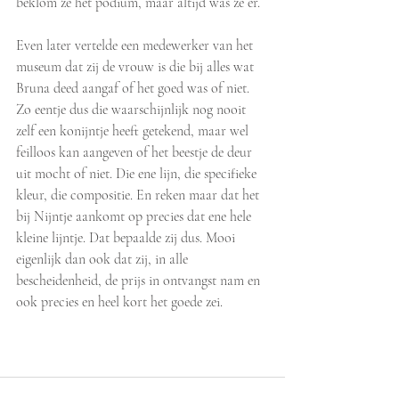
beklom ze het podium, maar altijd was ze er.
Even later vertelde een medewerker van het 
museum dat zij de vrouw is die bij alles wat 
Bruna deed aangaf of het goed was of niet. 
Zo eentje dus die waarschijnlijk nog nooit 
zelf een konijntje heeft getekend, maar wel 
feilloos kan aangeven of het beestje de deur 
uit mocht of niet. Die ene lijn, die specifieke 
kleur, die compositie. En reken maar dat het 
bij Nijntje aankomt op precies dat ene hele 
kleine lijntje. Dat bepaalde zij dus. Mooi 
eigenlijk dan ook dat zij, in alle 
bescheidenheid, de prijs in ontvangst nam en 
ook precies en heel kort het goede zei.  