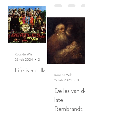
Koos de Wilt
26 feb 2024
2 minuten om te lezen
Life is a collage
Koos de Wilt
19 feb 2024
3 minuten om te lezen
De les van de
late
Rembrandt