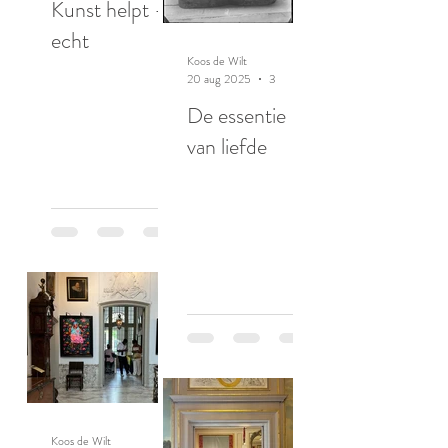
Kunst helpt -
echt
Koos de Wilt
20 aug 2025
3 minuten om te lezen
De essentie
van liefde
Koos de Wilt