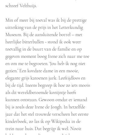
schreef Velthuijs.
Min of meer bij toeval was ik bij de prettige 
uitreiking van de prijs in het Letterkundig 
Museum. Bij de aansluitende borrel – met 
heerlijke bitterballen - stond ik ook weer 
toevallig in de buurt van de familie en op 
gegeven moment boog Irene zich naar me toe 
en om me te begroeten. 'Jou heb ik nog niet 
gezien.’ Een kordate dame in een mooie, 
elegante grijs katoenen jurk. Leeftijdloos en 
bij de tijd. Ineens begreep ik hoe zo iets moois 
als dit wereldberoemde konijntje heeft 
kunnen ontstaan. Gewoon omdat er iemand 
bij is zoals deze Irene de Jongh. In hetzelfde 
jaar dat het stel trouwde verscheen het eerste 
kinderboek, zo las ik op Wikipedia in de 
trein naar huis. Dat begrijp ik wel. Nooit 