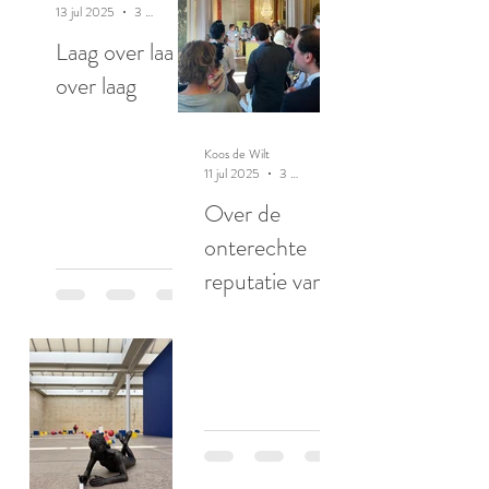
13 jul 2025
3 minuten om te lezen
Laag over laag
over laag
Koos de Wilt
11 jul 2025
3 minuten om te lezen
Over de
onterechte
reputatie van
ratten