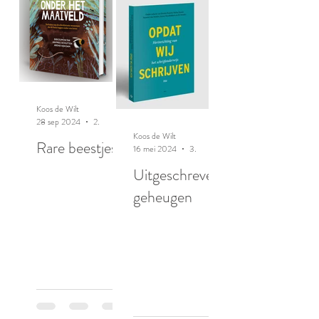
Koos de Wilt
28 sep 2024
2 minuten om te lezen
Koos de Wilt
Rare beestjes
16 mei 2024
3 minuten om te lezen
Uitgeschreven
geheugen