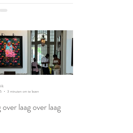
ilt
25
3 minuten om te lezen
 over laag over laag