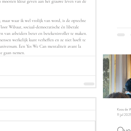
s moesten kleur geven aan het grauwe leven van de 
 maar waar ik wel vrolijk van word, is de oprechte 
loor Wibaut, sociaal-democratische én liberale 
en van arbeiders beter en betekenisvoller te maken. 
ensen werkelijk kunt verheffen en ze niet hoeft te 
niversum. Een Yes We Can mentaliteit avant la 
 te gaan nemen.
Koos de W
11 jul 202
Over