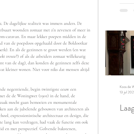
k. De dagelijkse realiteit was immers anders. De 
buurt woonden zomaar met z’n zevenen of meer in 
om-caravan. En maar lekker poepen midden in de 
ud van de poepdoos opgehaald door de Boldootkar 
erk). En als de gezinnen te groot werden (en wat 
oekt vrouw
?) of als de arbeiders zomaar willekeurig 
t van de dag), dan konden de gezinnen zelfs deze 
at kleiner wonen. Niet voor niks dat mensen altijd 
Koos de W
nde negentiende, begin twintigste eeuw een 
13 jul 20
 met de de Woningwet (1901) in de hand, de 
e zaak mocht gaan bemoeien en monumentale 
Laag
ken aan de jubelende gebouwen van architecten als 
ol, expressionistische architectuur en design, die 
 te lang kan verdragen, had vaak de functie om ook 
id en met perspectief. Golvende bakstenen, 