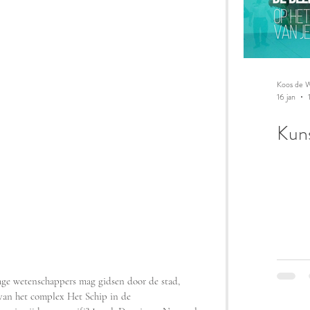
Koos de W
16 jan
Kuns
age wetenschappers mag gidsen door de stad, 
 van het complex Het Schip in de 