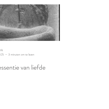
ilt
025
3 minuten om te lezen
ssentie van liefde