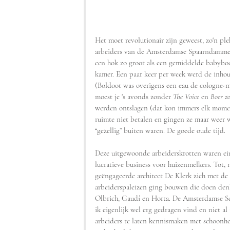
Het moet revolutionair zijn geweest, zo'n ple
arbeiders van de Amsterdamse Spaarndammer
een hok zo groot als een gemiddelde babybo
kamer. Een paar keer per week werd de inho
(Boldoot was overigens een eau de cologne-m
moest je 's avonds zonder 
The Voice
 en 
Boer z
werden ontslagen (dat kon immers elk momen
ruimte niet betalen en gingen ze maar weer w
“gezellig” buiten waren. De goede oude tijd. 
Deze uitgewoonde arbeiderskrotten waren ei
lucratieve business voor huizenmelkers. Tot,
geëngageerde architect De Klerk zich met d
arbeiderspaleizen ging bouwen die doen den
Olbrich, Gaudí en Horta. De Amsterdamse Scho
ik eigenlijk wel erg gedragen vind en niet al
arbeiders te laten kennismaken met schoonhe