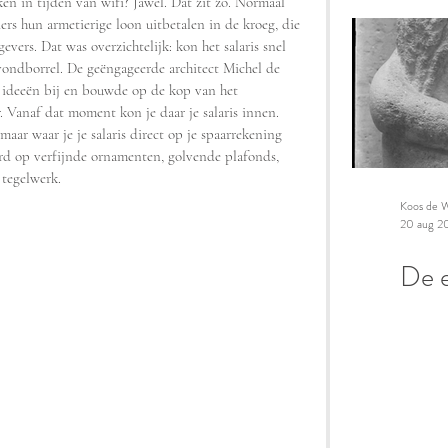
 in tijden van wifi? Jawel. Dat zit zo. Normaal 
ers hun armetierige loon uitbetalen in de kroeg, die 
ers. Dat was overzichtelijk: kon het salaris snel 
vondborrel. ​De geëngageerde architect Michel de 
e ideeën bij en bouwde op de kop van het 
 Vanaf dat moment kon je daar je salaris innen. 
maar waar je je salaris direct op je spaarrekening 
erd op verfijnde ornamenten, golvende plafonds, 
 tegelwerk. 
Koos de W
20 aug 2
De e