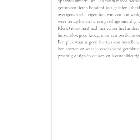
Spaarndammerbuurt. Een postkantoor bezoeken
gesproken lieten honderd jaar geleden arbeid
overigens veelal eigendom was van hun werkgev
weer terugvloeien na een gezellige zaterdaga
Klerk (1884-1923) had hier echter heel ander
huizenblok geen kroeg, maar een postkantoor.
Een plek waar je geen biertjes kon bestellen, 
kon storten en waar je verder werd getrakte
prachtig design in deuren en lavendelkleurig