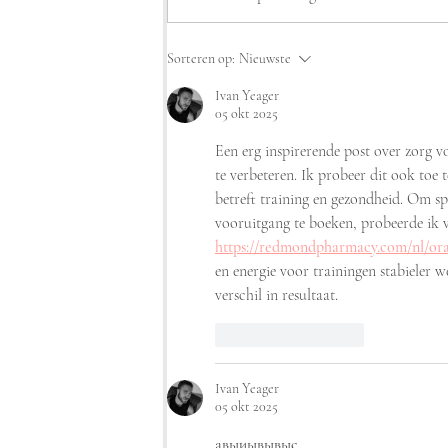
Sorteren op:
Nieuwste
Ivan Yeager
05 okt 2025
Een erg inspirerende post over zorg 
te verbeteren. Ik probeer dit ook toe 
betreft training en gezondheid. Om spi
vooruitgang te boeken, probeerde ik v
https://redmondpharmacy.com/nl/oral
en energie voor trainingen stabieler
verschil in resultaat.
Like
Reageren
Ivan Yeager
05 okt 2025
авыиывывыс