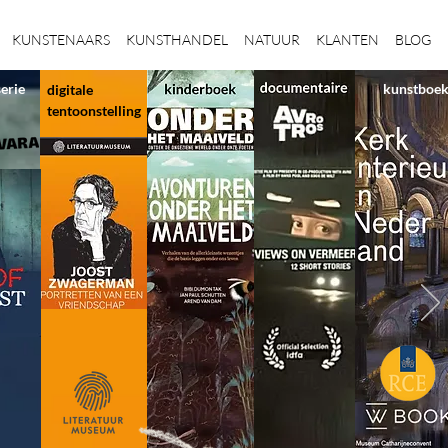
KUNSTENAARS
KUNSTHANDEL
NATUUR
KLANTEN
BLOG
serie
kunstboe
digitale
tentoonstelling