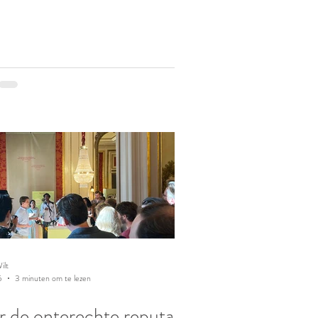
ilt
5
3 minuten om te lezen
 de onterechte reputatie