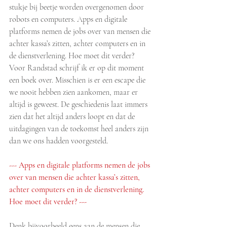
stukje bij beetje worden overgenomen door 
robots en computers. Apps en digitale 
platforms nemen de jobs over van mensen die 
achter kassa’s zitten, achter computers en in 
de dienstverlening. Hoe moet dit verder? 
Voor Randstad schrijf ik er op dit moment 
een boek over. Misschien is er een escape die 
we nooit hebben zien aankomen, maar er 
altijd is geweest. De geschiedenis laat immers 
zien dat het altijd anders loopt en dat de 
uitdagingen van de toekomst heel anders zijn 
dan we ons hadden voorgesteld. 
--- Apps en digitale platforms nemen de jobs 
over van mensen die achter kassa’s zitten, 
achter computers en in de dienstverlening. 
Hoe moet dit verder? ---
Denk bijvoorbeeld eens aan de mensen die 