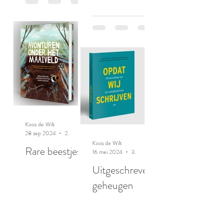
Koos de Wilt
28 sep 2024
2 minuten om te lezen
Koos de Wilt
Rare beestjes
16 mei 2024
3 minuten om te lezen
Uitgeschreven
geheugen