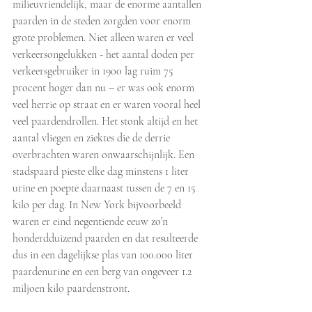
milieuvriendelijk, maar de enorme aantallen 
paarden in de steden zorgden voor enorm 
grote problemen. Niet alleen waren er veel 
verkeersongelukken - het aantal doden per 
verkeersgebruiker in 1900 lag ruim 75 
procent hoger dan nu – er was ook enorm 
veel herrie op straat en er waren vooral heel 
veel paardendrollen. Het stonk altijd en het 
aantal vliegen en ziektes die de derrie 
overbrachten waren onwaarschijnlijk. Een 
stadspaard pieste elke dag minstens 1 liter 
urine en poepte daarnaast tussen de 7 en 15 
kilo per dag. In New York bijvoorbeeld 
waren er eind negentiende eeuw zo’n 
honderdduizend paarden en dat resulteerde 
dus in een dagelijkse plas van 100.000 liter 
paardenurine en een berg van ongeveer 1.2 
miljoen kilo paardenstront.