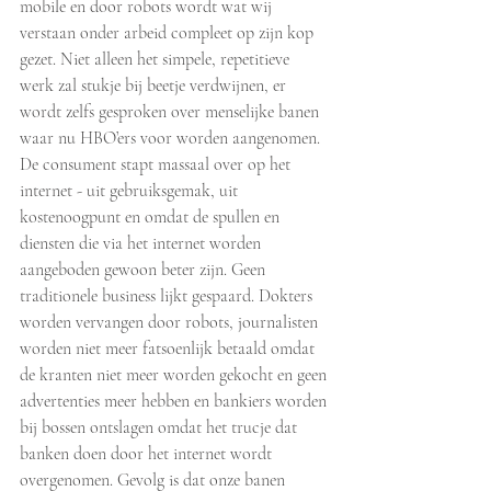
mobile en door robots wordt wat wij 
verstaan onder arbeid compleet op zijn kop 
gezet. Niet alleen het simpele, repetitieve 
werk zal stukje bij beetje verdwijnen, er 
wordt zelfs gesproken over menselijke banen 
waar nu HBO’ers voor worden aangenomen. 
De consument stapt massaal over op het 
internet - uit gebruiksgemak, uit 
kostenoogpunt en omdat de spullen en 
diensten die via het internet worden 
aangeboden gewoon beter zijn. Geen 
traditionele business lijkt gespaard. Dokters 
worden vervangen door robots, journalisten 
worden niet meer fatsoenlijk betaald omdat 
de kranten niet meer worden gekocht en geen 
advertenties meer hebben en bankiers worden 
bij bossen ontslagen omdat het trucje dat 
banken doen door het internet wordt 
overgenomen. Gevolg is dat onze banen 