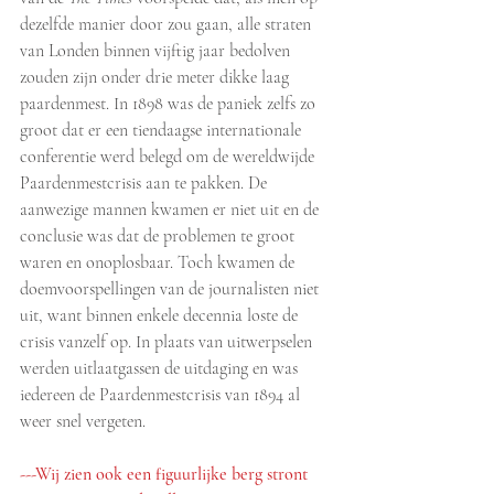
dezelfde manier door zou gaan, alle straten 
van Londen binnen vijftig jaar bedolven 
zouden zijn onder drie meter dikke laag 
paardenmest. In 1898 was de paniek zelfs zo 
groot dat er een tiendaagse internationale 
conferentie werd belegd om de wereldwijde 
Paardenmestcrisis aan te pakken. De 
aanwezige mannen kwamen er niet uit en de 
conclusie was dat de problemen te groot 
waren en onoplosbaar. Toch kwamen de 
doemvoorspellingen van de journalisten niet 
uit, want binnen enkele decennia loste de 
crisis vanzelf op. In plaats van uitwerpselen 
werden uitlaatgassen de uitdaging en was 
iedereen de Paardenmestcrisis van 1894 al 
weer snel vergeten.
---Wij zien ook een figuurlijke berg stront 