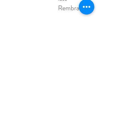
Rembrandt
Koos de Wilt
5 dec 2023
4 minuten om te lezen
Koos de Wilt
De bom
4 jun 2023
3 minuten om te lezen
Onder het
maaiveld