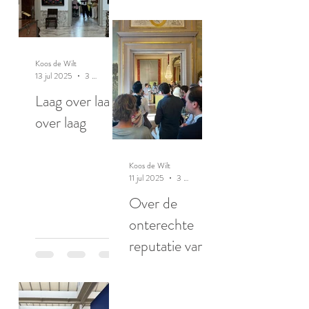
Koos de Wilt
13 jul 2025
3 minuten om te lezen
Laag over laag
over laag
Koos de Wilt
11 jul 2025
3 minuten om te lezen
Over de
onterechte
reputatie van
ratten