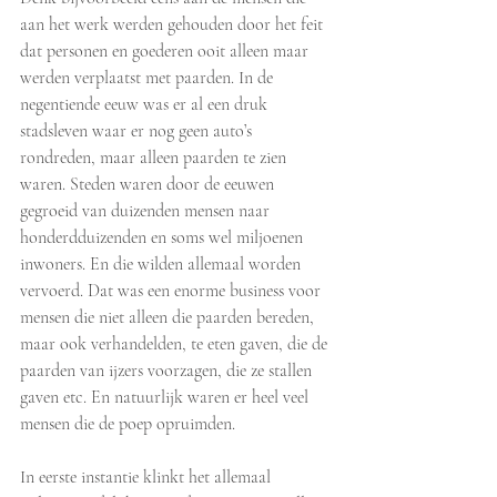
aan het werk werden gehouden door het feit 
dat personen en goederen ooit alleen maar 
werden verplaatst met paarden. In de 
negentiende eeuw was er al een druk 
stadsleven waar er nog geen auto’s 
rondreden, maar alleen paarden te zien 
waren. Steden waren door de eeuwen 
gegroeid van duizenden mensen naar 
honderdduizenden en soms wel miljoenen 
inwoners. En die wilden allemaal worden 
vervoerd. Dat was een enorme business voor 
mensen die niet alleen die paarden bereden, 
maar ook verhandelden, te eten gaven, die de 
paarden van ijzers voorzagen, die ze stallen 
gaven etc. En natuurlijk waren er heel veel 
mensen die de poep opruimden. 
In eerste instantie klinkt het allemaal 