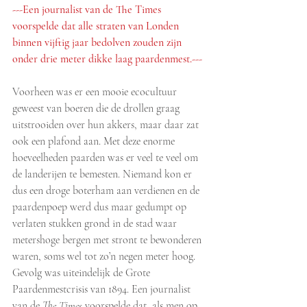
---Een journalist van de The Times 
voorspelde dat alle straten van Londen 
binnen vijftig jaar bedolven zouden zijn 
onder drie meter dikke laag paardenmest.---
Voorheen was er een mooie ecocultuur 
geweest van boeren die de drollen graag 
uitstrooiden over hun akkers, maar daar zat 
ook een plafond aan. Met deze enorme 
hoeveelheden paarden was er veel te veel om 
de landerijen te bemesten. Niemand kon er 
dus een droge boterham aan verdienen en de 
paardenpoep werd dus maar gedumpt op 
verlaten stukken grond in de stad waar 
metershoge bergen met stront te bewonderen 
waren, soms wel tot zo’n negen meter hoog. 
Gevolg was uiteindelijk de Grote 
Paardenmestcrisis van 1894. Een journalist 
van de 
The Times
 voorspelde dat, als men op 