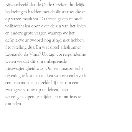
Bijvoorbeeld dat de Oude Grieken duidelijke 
bedoelingen hadden met de illustraties die ze 
op vazen maakten. Daarmee gaven ze oude 
volksverhalen door over de zin van het leven 
en andere grote vragen waarop we het 
definitieve antwoord nog altijd niet hebben. 
Storytelling dus. En wat dreef alleskunner 
Leonardo da Vinci? Uit zijn correspondentie 
weten we dat dit zijn onbegrensde 
nieuwsgierigheid was. Om een anatomische 
tekening te kunnen maken van een embryo in 
een baarmoeder aarzelde hij niet om een 
zwangere vrouw op te delven, haar 
vervolgens open te snijden en minutieus te 
ontleden.