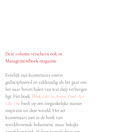
Deze column 
verscheen ook in 
Managementboek magazine
Feitelijk zijn kunstenaars uiterst 
gedisciplineerd en vakkundig als het gaat om 
het naar boven halen van wat diep verborgen 
ligt. Het boek 
Think Like an Artist, Don’t Act 
Like One
 biedt op een toegankelijke manier 
inspiratie uit deze wereld. Het zet 
kunstenaars niet in de hoek van 
wereldvreemde bohemiens, maar bekijkt 
zowel hun werk als hun aanpak door een 