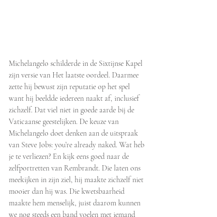
​Michelangelo schilderde in de Sixtijnse Kapel 
zijn versie van Het laatste oordeel. Daarmee 
zette hij bewust zijn reputatie op het spel 
want hij beeldde iedereen naakt af, inclusief 
zichzelf. Dat viel niet in goede aarde bij de 
Vaticaanse geestelijken. De keuze van 
Michelangelo doet denken aan de uitspraak 
van Steve Jobs: you’re already naked. Wat heb 
je te verliezen? En kijk eens goed naar de 
zelfportretten van Rembrandt. Die laten ons 
meekijken in zijn ziel, hij maakte zichzelf niet 
mooier dan hij was. Die kwetsbaarheid 
maakte hem menselijk, juist daarom kunnen 
we nog steeds een band voelen met iemand 