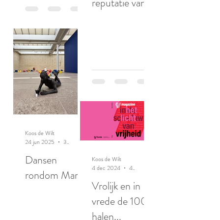
reputatie van
ratten
Koos de Wilt
24 jun 2025
3 minuten om te lezen
Dansen
Koos de Wilt
4 dec 2024
4 minuten om te lezen
rondom Maria
Vrolijk en in
vrede de 100
halen...