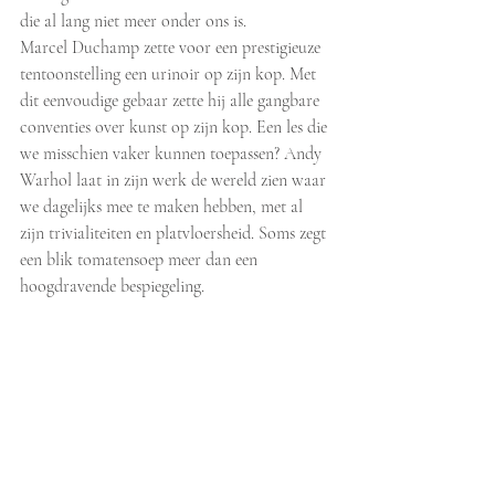
die al lang niet meer onder ons is.
Marcel Duchamp zette voor een prestigieuze 
tentoonstelling een urinoir op zijn kop. Met 
dit eenvoudige gebaar zette hij alle gangbare 
conventies over kunst op zijn kop. Een les die 
we misschien vaker kunnen toepassen? Andy 
Warhol laat in zijn werk de wereld zien waar 
we dagelijks mee te maken hebben, met al 
zijn trivialiteiten en platvloersheid. Soms zegt 
een blik tomatensoep meer dan een 
hoogdravende bespiegeling.