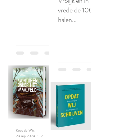
Vrolijk en in
vrede de 100
halen...
Koos de Wilt
28 sep 2024
2 minuten om te lezen