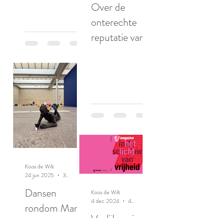
Over de
onterechte
reputatie van
ratten
Koos de Wilt
24 jun 2025
3 minuten om te lezen
Dansen
Koos de Wilt
4 dec 2024
4 minuten om te lezen
rondom Maria