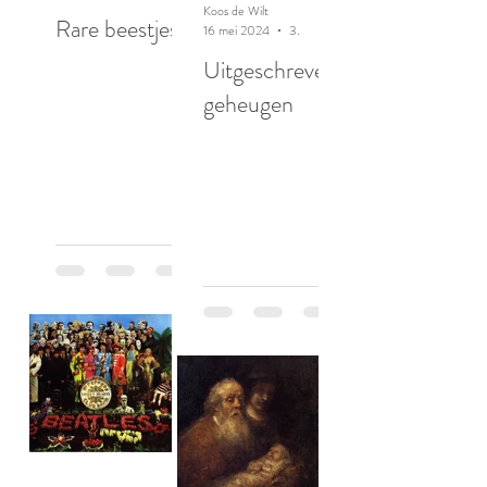
Koos de Wilt
Rare beestjes
16 mei 2024
3 minuten om te lezen
Uitgeschreven
geheugen