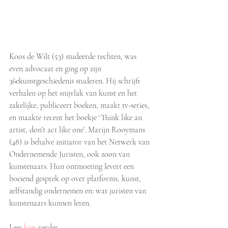
Koos de Wilt (53) studeerde rechten, was 
even advocaat en ging op zijn 
36ekunstgeschiedenis studeren. Hij schrijft 
verhalen op het snijvlak van kunst en het 
zakelijke, publiceert boeken, maakt tv-series, 
en maakte recent het boekje ‘Think like an 
artist, don’t act like one’. Marijn Rooymans 
(48) is behalve initiator van het Netwerk van 
Ondernemende Juristen, ook zoon van 
kunstenaars. Hun ontmoeting levert een 
boeiend gesprek op over platforms, kunst, 
zelfstandig ondernemen en: wat juristen van 
kunstenaars kunnen leren.
Lees 
hier
 verder.