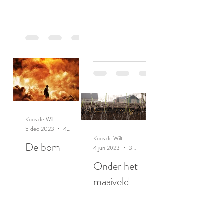
Koos de Wilt
5 dec 2023
4 minuten om te lezen
Koos de Wilt
De bom
4 jun 2023
3 minuten om te lezen
Onder het
maaiveld