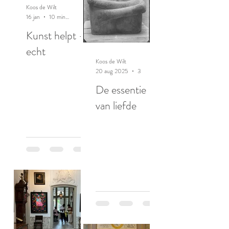
Koos de Wilt
16 jan
10 minuten om te lezen
Kunst helpt -
echt
Koos de Wilt
20 aug 2025
3 minuten om te lezen
De essentie
van liefde