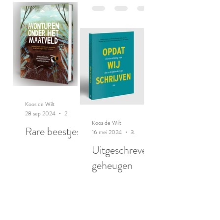
Koos de Wilt
28 sep 2024
2 minuten om te lezen
Koos de Wilt
Rare beestjes
16 mei 2024
3 minuten om te lezen
Uitgeschreven
geheugen