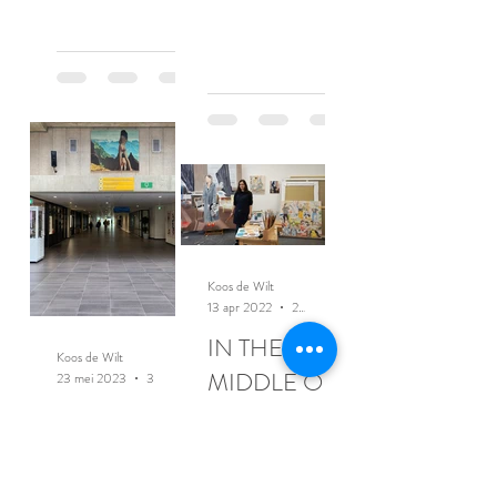
Koos de Wilt
13 apr 2022
2 minuten om te lezen
IN THE
Koos de Wilt
MIDDLE OF
23 mei 2023
3 minuten om te lezen
THE STORM
In het
ziekenhuis