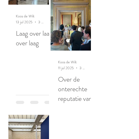
Koos de Wilt
13 jul 2025
3 minuten om te lezen
Laag over laag
over laag
Koos de Wilt
11 jul 2025
3 minuten om te lezen
Over de
onterechte
reputatie van
ratten