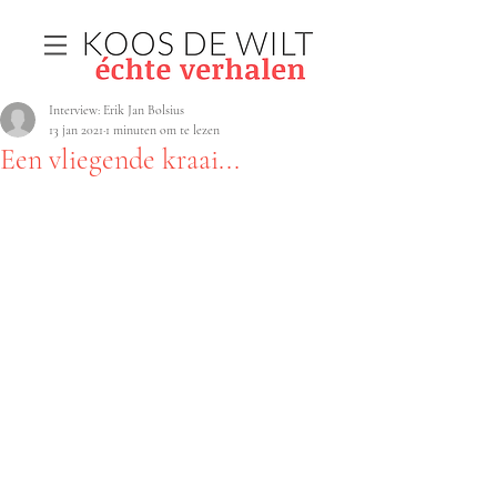
Interview: Erik Jan Bolsius
13 jan 2021
1 minuten om te lezen
Een vliegende kraai...