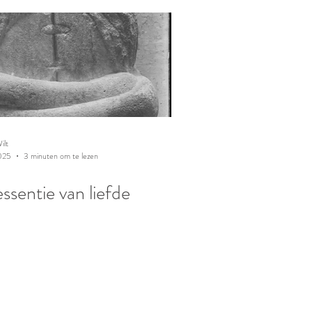
ilt
025
3 minuten om te lezen
ssentie van liefde