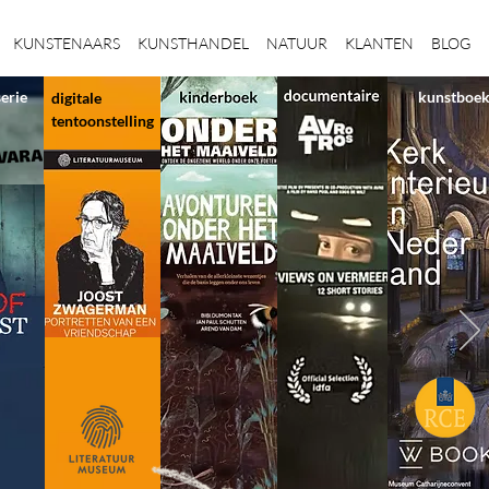
KUNSTENAARS
KUNSTHANDEL
NATUUR
KLANTEN
BLOG
serie
kunstboe
digitale
tentoonstelling