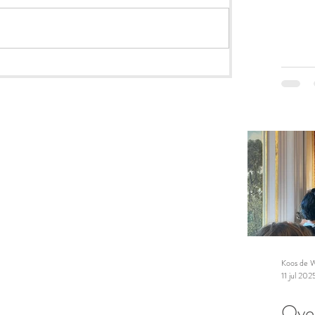
Koos de W
11 jul 202
Over