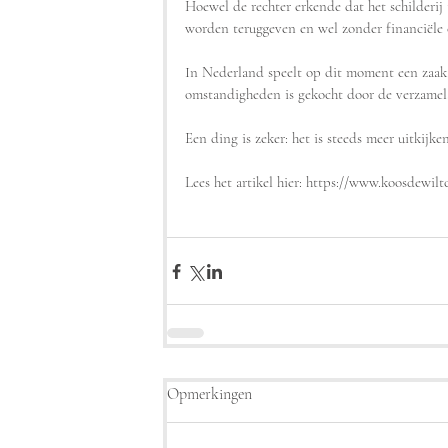
Hoewel de rechter erkende dat het schilderij 
worden teruggeven en wel zonder financiële 
In Nederland speelt op dit moment een zaa
omstandigheden is gekocht door de verzamela
Een ding is zeker: het is steeds meer uitkijke
Lees het artikel hier: https://www.koosdewilt
Opmerkingen