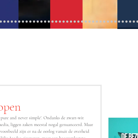
open
 media, liggen zaken meestal nogal genuanceerd. Maar 
jvoorbeeld zijn er na de oorlog vanuit de overheid 