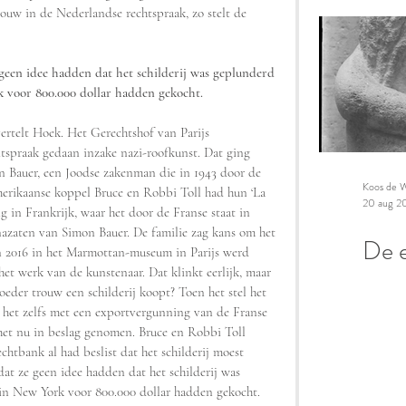
ouw in de Nederlandse rechtspraak, zo stelt de 
een idee hadden dat het schilderij was geplunderd 
rk voor 800.000 dollar hadden gekocht.
vertelt Hoek. Het Gerechtshof van Parijs 
itspraak gedaan inzake nazi-roofkunst. Dat ging 
n Bauer, een Joodse zakenman die in 1943 door de 
Koos de W
erikaanse koppel Bruce en Robbi Toll had hun ‘La 
20 aug 2
g in Frankrijk, waar het door de Franse staat in 
azaten van Simon Bauer. De familie zag kans om het 
De e
 in 2016 in het Marmottan-museum in Parijs werd 
het werk van de kunstenaar. Dat klinkt eerlijk, maar 
oeder trouw een schilderij koopt? Toen het stel het 
s het zelfs met een exportvergunning van de Franse 
et nu in beslag genomen. Bruce en Robbi Toll 
htbank al had beslist dat het schilderij moest 
at ze geen idee hadden dat het schilderij was 
s in New York voor 800.000 dollar hadden gekocht. 