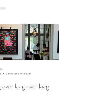
ilt
25
3 minuten om te lezen
 over laag over laag