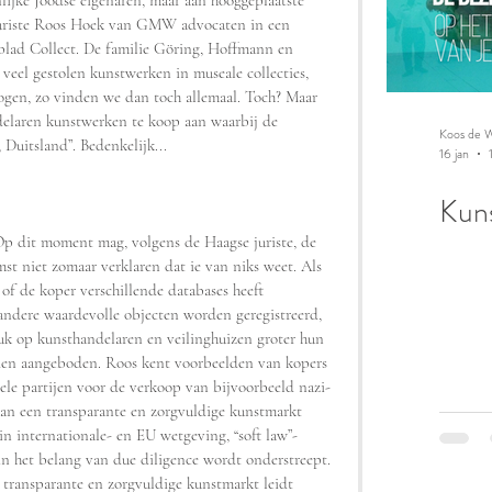
lijke Joodse eigenaren, maar aan hooggeplaatste 
e juriste Roos Hoek van GMW advocaten in een 
tblad Collect. De familie Göring, Hoffmann en 
 veel gestolen kunstwerken in museale collecties, 
mogen, zo vinden we dan toch allemaal. Toch? Maar 
delaren kunstwerken te koop aan waarbij de 
Koos de W
 Duitsland”. Bedenkelijk...
16 jan
Kuns
Op dit moment mag, volgens de Haagse juriste, de 
t niet zomaar verklaren dat ie van niks weet. Als 
 of de koper verschillende databases heeft 
ndere waardevolle objecten worden geregistreerd, 
ruk op kunsthandelaren en veilinghuizen groter hun 
den aangeboden. Roos kent voorbeelden van kopers 
ele partijen voor de verkoop van bijvoorbeeld nazi-
aan een transparante en zorgvuldige kunstmarkt 
in internationale- en EU wetgeving, “soft law”-
 het belang van due diligence wordt onderstreept. 
transparante en zorgvuldige kunstmarkt leidt 