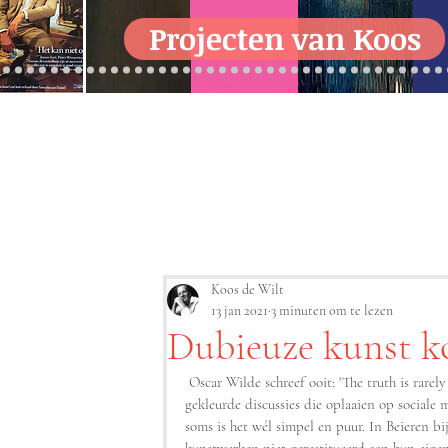
Projecten van Koos
Koos de Wilt
13 jan 2021
3 minuten om te lezen
Dubieuze kunst k
 Oscar Wilde schreef ooit: 'The truth is rarely pure and never simple'. Ondanks de zwart-wit 
gekleurde discussies die oplaaien op sociale
soms is het wél simpel en puur. In Beieren bi