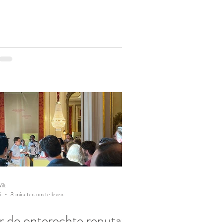
ilt
5
3 minuten om te lezen
 de onterechte reputatie