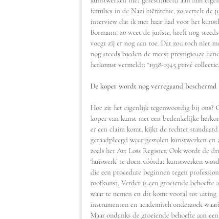
kunstwerken niet gerestitueerd aan hun eigen
families in de Nazi hiërarchie, zo vertelt d
interview dat ik met haar had voor het kuns
Bormann, zo weet de juriste, heeft nog steeds
voegt zij er nog aan toe. Dat zou toch niet 
nog steeds bieden de meest prestigieuze han
herkomst vermeldt: “1938-1945 privé collectie,
De koper wordt nog verregaand beschermd
Hoe zit het eigenlijk tegenwoordig bij ons? 
koper van kunst met een bedenkelijke herkoms
er een claim komt, kijkt de rechter standaard
geraadpleegd waar gestolen kunstwerken en a
zoals het Art Loss Register. Ook wordt de d
‘huiswerk’ te doen vóórdat kunstwerken wor
die een procedure beginnen tegen profession
roofkunst. Verder is een groeiende behoefte 
waar te nemen en dit komt vooral tot uiting 
instrumenten en academisch onderzoek waarin
Maar ondanks de groeiende behoefte aan een 