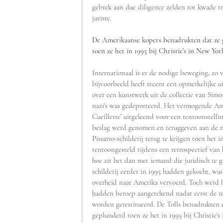
gebrek aan due diligence zelden tot kwade tr
juriste.
De Amerikaanse kopers benadrukten dat ze g
toen ze het in 1995 bij Christie's in New Yo
Internationaal is er de nodige beweging, zo 
bijvoorbeeld heeft recent een opmerkelijke u
over een kunstwerk uit de collectie van Simo
nazi's was gedeporteerd. Het vermogende Am
Cueillette’ uitgeleend voor een tentoonstellin
beslag werd genomen en teruggeven aan de n
Pissarro-schilderij terug te krijgen toen het
tentoongesteld tijdens een retrospectief van 
hoe zit het dan met iemand die juridisch te g
schilderij eerder in 1995 hadden gekocht, wa
overheid naar Amerika vervoerd. Toch werd h
hadden beroep aangetekend nadat eerst de rec
worden gerestitueerd. De Tolls benadrukten d
geplunderd toen ze het in 1995 bij Christie'