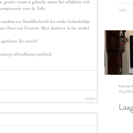
te goeder trouw is gekocht, moest het schilderij toch 
compensatie voor de Tolls. 
k rondom een Boeddha-beeld dat onder bedenkelijke 
ar Oscar van Evereem. Meer daarover in het artikel. 
n geblazen. En terecht!
concept.nl/roofkunst-juridisch
Koos de W
13 jul 20
Laag