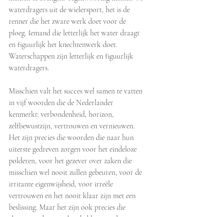
waterdragers uit de wielersport, het is de 
renner die het zware werk doet voor de 
ploeg. Iemand die letterlijk het water draagt 
en figuurlijk het knechtenwerk doet. 
Waterschappen zijn letterlijk en figuurlijk 
waterdragers. 
Misschien valt het succes wel samen te vatten 
in vijf woorden die de Nederlander 
kenmerkt: verbondenheid, horizon, 
zelfbewustzijn, vertrouwen en vernieuwen. 
Het zijn precies die woorden die naar hun 
uiterste gedreven zorgen voor het eindeloze 
polderen, voor het gezever over zaken die 
misschien wel nooit zullen gebeuren, voor de 
irritante eigenwijsheid, voor irreële 
vertrouwen en het nooit klaar zijn met een 
beslissing. Maar het zijn ook precies die 