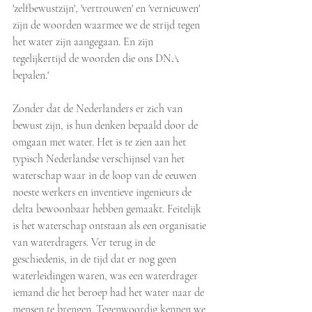
'zelfbewustzijn', 'vertrouwen' en 'vernieuwen' 
zijn de woorden waarmee we de strijd tegen 
het water zijn aangegaan. En zijn 
tegelijkertijd de woorden die ons DNA 
bepalen.'
Zonder dat de Nederlanders er zich van 
bewust zijn, is hun denken bepaald door de 
omgaan met water. Het is te zien aan het 
typisch Nederlandse verschijnsel van het 
waterschap waar in de loop van de eeuwen 
noeste werkers en inventieve ingenieurs de 
delta bewoonbaar hebben gemaakt. Feitelijk 
is het waterschap ontstaan als een organisatie 
van waterdragers. Ver terug in de 
geschiedenis, in de tijd dat er nog geen 
waterleidingen waren, was een waterdrager 
iemand die het beroep had het water naar de 
mensen te brengen. Tegenwoordig kennen we 