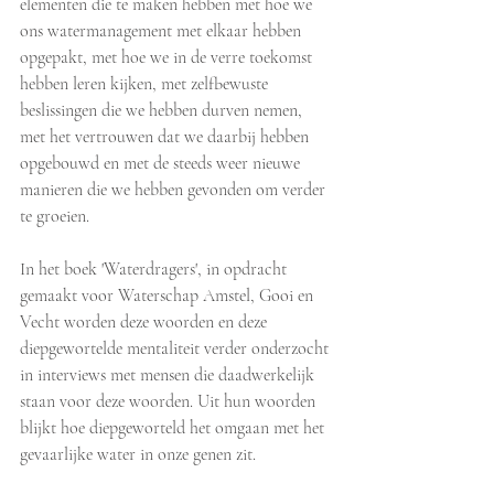
elementen die te maken hebben met hoe we 
ons watermanagement met elkaar hebben 
opgepakt, met hoe we in de verre toekomst 
hebben leren kijken, met zelfbewuste 
beslissingen die we hebben durven nemen, 
met het vertrouwen dat we daarbij hebben 
opgebouwd en met de steeds weer nieuwe 
manieren die we hebben gevonden om verder 
te groeien. 
In het boek 'Waterdragers', in opdracht 
gemaakt voor Waterschap Amstel, Gooi en 
Vecht worden deze woorden en deze 
diepgewortelde mentaliteit verder onderzocht 
in interviews met mensen die daadwerkelijk 
staan voor deze woorden. Uit hun woorden 
blijkt hoe diepgeworteld het omgaan met het 
gevaarlijke water in onze genen zit. 