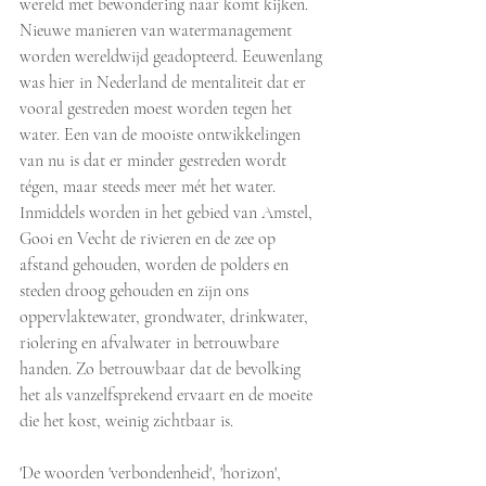
wereld met bewondering naar komt kijken. 
Nieuwe manieren van watermanagement 
worden wereldwijd geadopteerd. Eeuwenlang 
was hier in Nederland de mentaliteit dat er 
vooral gestreden moest worden tegen het 
water. Een van de mooiste ontwikkelingen 
van nu is dat er minder gestreden wordt 
tégen, maar steeds meer mét het water. 
Inmiddels worden in het gebied van Amstel, 
Gooi en Vecht de rivieren en de zee op 
afstand gehouden, worden de polders en 
steden droog gehouden en zijn ons 
oppervlaktewater, grondwater, drinkwater, 
riolering en afvalwater in betrouwbare 
handen. Zo betrouwbaar dat de bevolking 
het als vanzelfsprekend ervaart en de moeite 
die het kost, weinig zichtbaar is. 
'De woorden 'verbondenheid', 'horizon', 