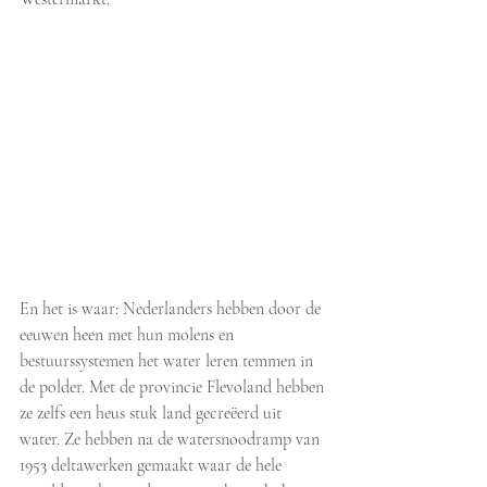
En het is waar: Nederlanders hebben door de 
eeuwen heen met hun molens en 
bestuurssystemen het water leren temmen in 
de polder. Met de provincie Flevoland hebben 
ze zelfs een heus stuk land gecreëerd uit 
water. Ze hebben na de watersnoodramp van 
1953 deltawerken gemaakt waar de hele 